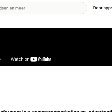
Door apps
ij met uitgelichte afbeeldingen
sformeer je e-commercemarketing en -advertenti