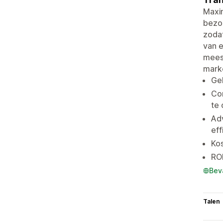
Maxi
bezoe
zodat
van e
meest
marke
Geb
Co
te 
Adv
eff
Kos
ROI
Bev
Talen