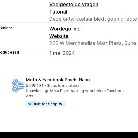
Veelgestelde vragen
Tutorial
Deze ontwikkelaar biedt geen directe
kelaar
Wordego Inc.
Website
222 W Merchandise Mart Plaza, Suite 
roduceerd
1 mei 2024
Meta & Facebook Pixels Nabu
van 5 sterren
5,0
(104)
•
Gratis te installeren
104 recensies in totaal
Nauwkeurige Meta Pixel tracking voor betere Facebook
Ads
Built for Shopify