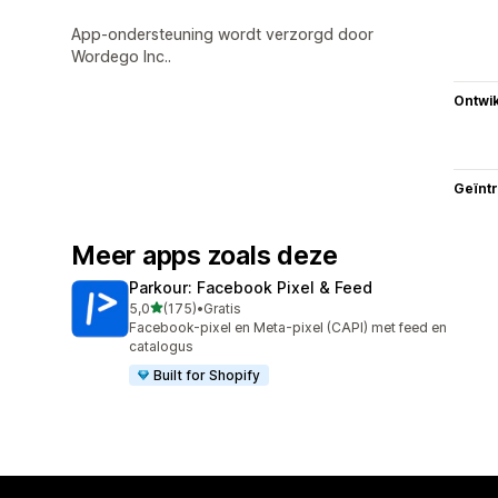
App-ondersteuning wordt verzorgd door
Wordego Inc..
Ontwik
Geïnt
Meer apps zoals deze
Parkour: Facebook Pixel & Feed
van 5 sterren
5,0
(175)
•
Gratis
175 recensies in totaal
Facebook-pixel en Meta-pixel (CAPI) met feed en
catalogus
Built for Shopify