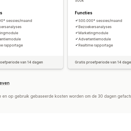
500k
UTM-toewijzing
Verkeersbron
es
Functies
00* sessies/maand
500.000* sessies/maand
kersanalyses
Bezoekersanalyses
tingmodule
Marketingmodule
entiemodule
Advertentiemodule
me rapportage
Realtime rapportage
roefperiode van 14 dagen
Gratis proefperiode van 14 dag
geven
de en op gebruik gebaseerde kosten worden om de 30 dagen gefact