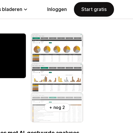
 bladeren
Inloggen
Start gratis
+ nog 2
es met AI-gestuurde analyses