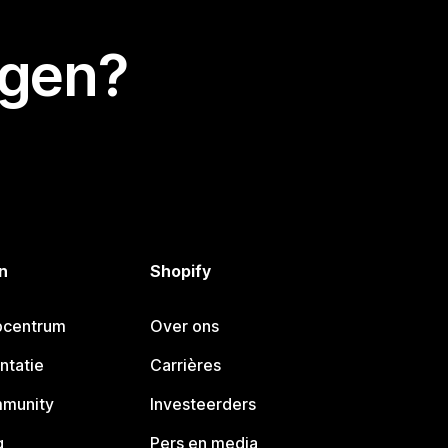
egen?
n
Shopify
pcentrum
Over ons
ntatie
Carrières
mmunity
Investeerders
g
Pers en media