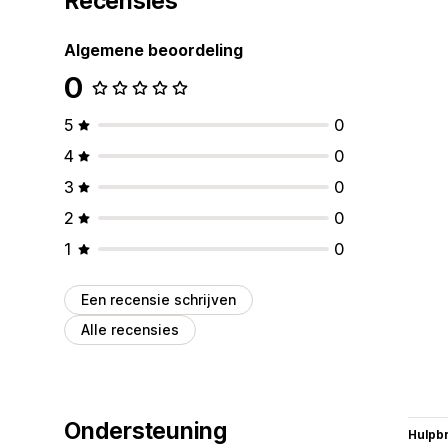
Recensies
Algemene beoordeling
0
5
0
4
0
3
0
2
0
1
0
Een recensie schrijven
Alle recensies
Ondersteuning
Hulpb