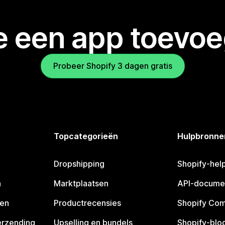
je een app toevo
Probeer Shopify 3 dagen gratis
Topcategorieën
Hulpbronne
Dropshipping
Shopify-hel
n
Marktplaatsen
API-docume
pen
Productrecensies
Shopify Co
erzending
Upselling en bundels
Shopify-blo