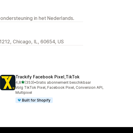
 ondersteuning in het Nederlands.
1212, Chicago, IL, 60654, US
Trackify Facebook Pixel,TikTok
van 5 sterren
4,8
(353)
•
Gratis abonnement beschikbaar
353 recensies in totaal
Volg TikTok Pixel, Facebook Pixel, Conversion API,
Multipixel
Built for Shopify