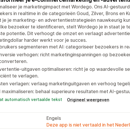
maliseer je marketingimpact met Wordego. Ons AI-gestuurd
kers in realtime in de categorieën Goud, Zilver, Brons en 
 je je marketing- en advertentiestrategieën nauwkeurig k
lke bezoeker te identificeren, stelt Wordego je in staat je
e potentie. Dit verhoogt de omzet en verlaagt advertenti
tingdollar harder werkt voor je succes.
ruikers segmenteren met AI: categoriseer bezoekers in rea
nversie verhogen: richt marketinginspanningen op bezoeke
converteren.
ertentie-uitgaven optimaliseren: richt je op waardevolle
iciënt te verlagen.
ten verlagen: verlaag marketinguitgaven en verhoog tegelijk
 maximaliseren: behaal superieure resultaten met AI-gestu
at automatisch vertaalde tekst
Origineel weergeven
Engels
Deze app is niet vertaald in het Neder