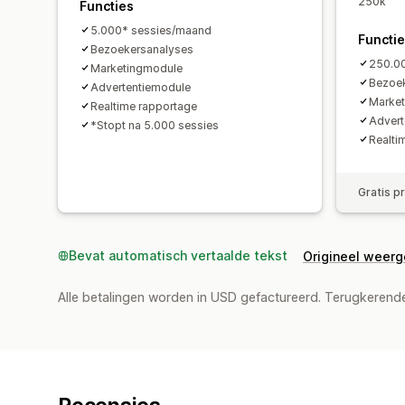
250k
Functies
5.000* sessies/maand
Functi
Bezoekersanalyses
250.0
Marketingmodule
Bezoe
Advertentiemodule
Marke
Realtime rapportage
Advert
*Stopt na 5.000 sessies
Realti
Gratis p
Bevat automatisch vertaalde tekst
Origineel weer
Alle betalingen worden in USD gefactureerd. Terugkeren