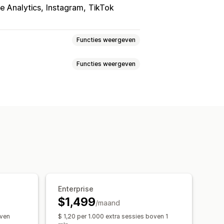
e Analytics
Instagram
TikTok
Functies weergeven
Functies weergeven
gen
Evenementen volgen
itor IP
Lifetime value (LTV)
doelgroepen
Op basis van evenement
Keyword
tcategorie
AI-targeting
Retargeting
zichten in winst
Aankopen volgen
campagnes
Bodoptimalisatie
hboards
Benchmarking
Enterprise
nalyse
Voorspelling
$1,499
/maand
tistieken
ROI-analyse
oven
$ 1,20 per 1.000 extra sessies boven 1
ing
Aantal impressies