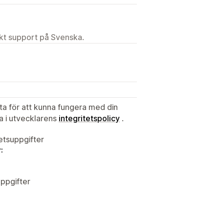
ekt support på Svenska.
S
ata för att kunna fungera med din
ta i utvecklarens
integritetspolicy
.
tetsuppgifter
:
ppgifter