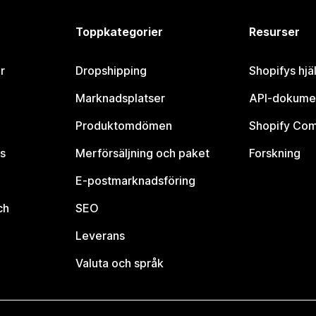
Toppkategorier
Resurser
r
Dropshipping
Shopifys hjä
Marknadsplatser
API-dokume
Produktomdömen
Shopify Co
s
Merförsäljning och paket
Forskning
E-postmarknadsföring
ch
SEO
Leverans
Valuta och språk