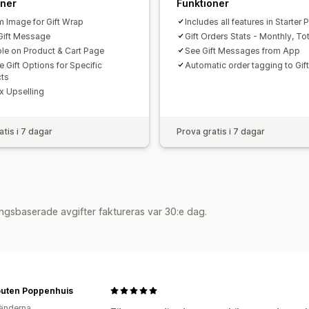
oner
Funktioner
 Image for Gift Wrap
Includes all features in Starter 
Gift Message
Gift Orders Stats - Monthly, Tot
ble on Product & Cart Page
See Gift Messages from App
 Gift Options for Specific
Automatic order tagging to Gif
ts
ox Upselling
atis i 7 dagar
Prova gratis i 7 dagar
ngsbaserade avgifter faktureras var 30:e dag.
outen Poppenhuis
änderna