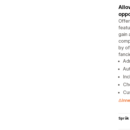
Allo
oppo
Offer
featu
gain 
compl
by of
fanci
Adm
Aut
Inc
Cho
Cu
Inne
Språk