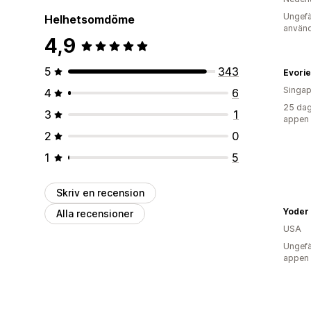
Ungefä
Helhetsomdöme
använd
4,9
5
343
Evori
Singap
4
6
25 dag
3
1
appen
2
0
1
5
Skriv en recension
Yoder
Alla recensioner
USA
Ungefä
appen