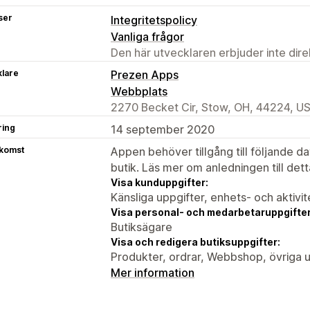
ser
Integritetspolicy
Vanliga frågor
Den här utvecklaren erbjuder inte dir
klare
Prezen Apps
Webbplats
2270 Becket Cir, Stow, OH, 44224, U
ring
14 september 2020
tkomst
Appen behöver tillgång till följande d
butik. Läs mer om anledningen till det
Visa kunduppgifter:
Känsliga uppgifter, enhets- och aktivi
Visa personal- och medarbetaruppgifter
Butiksägare
Visa och redigera butiksuppgifter:
Produkter, ordrar, Webbshop, övriga u
Mer information