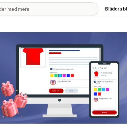
Bläddra b
ri med utvalda bilder