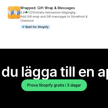
Wrapped: Gift Wrap & Messages
av 5 stjärnor
4,9
(125)
•
Gratis testversion tillgänglig
125 recensioner totalt
Add Gift wrap and Gift messages to Storefront &
Checkout
Built for Shopify
l du lägga till en 
Prova Shopify gratis i 3 dagar