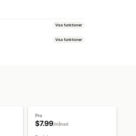
Visa funktioner
Visa funktioner
omeddelanden
Anteckningar
ing på produktsidan
Anpassad CSS
Anpassad HTML
npassad design
Anpassad kod
ket
Pro
$7.99
/månad