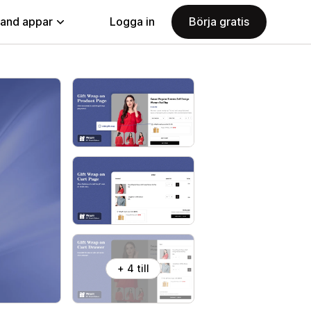
land appar
Logga in
Börja gratis
+ 4 till