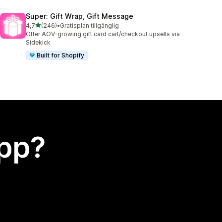
Super: Gift Wrap, Gift Message
av 5 stjärnor
4,7
(246)
•
Gratisplan tillgänglig
246 recensioner totalt
Offer AOV-growing gift card cart/checkout upsells via
Sidekick
Built for Shopify
app?