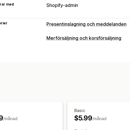
rar med
Shopify-admin
rier
Presentinslagning och meddelanden
Gåvoalternativ
Merförsäljning och korsförsäljning
Presentinslagning
Presentlådor
Gåv
Anpassning
Presentkort
Merförsäljning i varukorg
Merförsäljn
Anpassning
Tillägg på ett klick
Varukorgspanel
Automatisk taggning
Gåvowidget
A
Flera språk
Erbjudanden och rekommendationer
Presentinslagning
Produkttillägg
Pa
Analysverktyg
Basic
Konverteringsgrad
9
$5.99
/månad
/månad