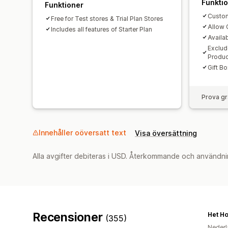
Funkti
Funktioner
Custom
Free for Test stores & Trial Plan Stores
Allow 
Includes all features of Starter Plan
Availa
Exclude
Produc
Gift B
Prova gr
Innehåller oöversatt text
Visa översättning
Alla avgifter debiteras i USD. Återkommande och användni
Recensioner
Het H
(355)
Nederl