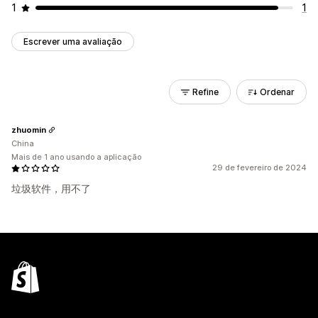
1
1
Escrever uma avaliação
Refine
Ordenar
zhuomin
China
Mais de 1 ano usando a aplicação
29 de fevereiro de 2024
垃圾软件，用不了