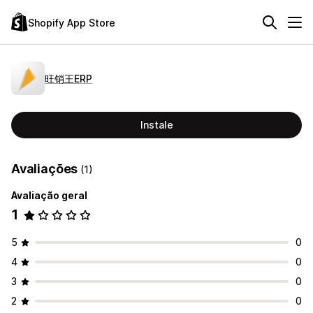
Shopify App Store
旺销王ERP
Instale
Avaliações
(1)
Avaliação geral
1
5
0
4
0
3
0
2
0