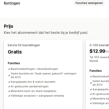
Soorten bundels
Kortingen
Functies weergeven
Vaste bundels
Multipacks
Mix-and-match-bundels
Soorten kortingen
Variantbundels
Bundels met oneindige opties
Kortingscodes
Coupons
Twee voor de prijs van één
Zelf samenstellen
Cadeauboxen
Proefpakketten
Prijs
Vaste prijzen
Gedifferentieerde prijzen
Volumekortingen
Abonnementsboxen
Groothandelsbundels
Kies het abonnement dat het beste bij je bedrijf past.
Kwantumkortingen
Forfaitaire kortingen
Upsell-bundels
Cross-sell-bundels
Vaak samen gekocht
Percentagekortingen
Groothandelsprijzen
Cadeaus
Gerelateerde producten
Digitale producten
Eerste 50 bestellingen
0-100 bestel
Abonnementen
Productbundels
Tijdelijke aanbiedingen
Fysieke producten
Bundels op maat
$12.99
Gratis
/m
Upsell-kortingen
Cross-sell-kortingen
Prijzen die je kunt instellen
Tot 100 maand
Dynamische prijzen
Aangepaste kortingen
Xboost
Vaste prijzen
Gedifferentieerde prijzen
Functies
Kortingen beheren
Kwantumkortingen
Kortingen
Volumekortingen
Kwantumkortingen: volumekortingen
Functies
Aangepaste code
Vaste bundels en 'Vaak samen gekocht' verhogen
Aangepaste lettertypen
Lokalisatie
Forfaitaire kortingen
Percentagekortingen
Kwantumkort
de AOV
Campagnes
Triggers en regels
Automatiseringen
Twee voor de prijs van één
Abonnementen
Bulkprijzen
Vaste bunde
Aangepaste mix & match-bundels
de AOV
Targeting
Segmentering
Tagging
Rapportage
Analytics
AI-gestuurde aanbevelingen
Groothandelsprijzen
Dynamische prijzen
Aangepaste 
Meerdere kant-en-klare templates
Aangepaste prijzen
AI-gestuurd
Volledige analyses + aangepast ontwerp
Meerdere ka
Volledige a