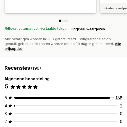
Gratis proefp
Bevat automatisch vertaalde tekst
Origineel weergeven
Alle betalingen worden in USD gefactureerd. Terugkerende en op
gebruik gebaseerde kosten worden om de 30 dagen gefactureerd.
Alle
prijsopties
Recensies
(190)
Algemene beoordeling
5
5
188
4
2
3
0
2
0