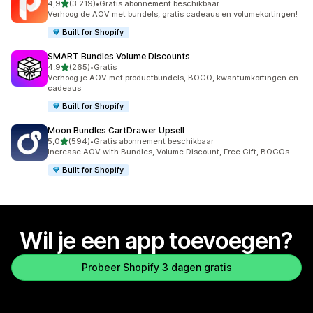
van 5 sterren
4,9
(3.219)
•
Gratis abonnement beschikbaar
3219 recensies in totaal
Verhoog de AOV met bundels, gratis cadeaus en volumekortingen!
Built for Shopify
SMART Bundles Volume Discounts
van 5 sterren
4,9
(265)
•
Gratis
265 recensies in totaal
Verhoog je AOV met productbundels, BOGO, kwantumkortingen en
cadeaus
Built for Shopify
Moon Bundles CartDrawer Upsell
van 5 sterren
5,0
(594)
•
Gratis abonnement beschikbaar
594 recensies in totaal
Increase AOV with Bundles, Volume Discount, Free Gift, BOGOs
Built for Shopify
Wil je een app toevoegen?
Probeer Shopify 3 dagen gratis