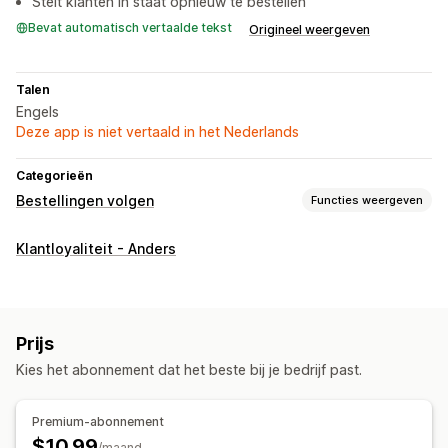
Stelt klanten in staat opnieuw te bestellen
Bevat automatisch vertaalde tekst
Origineel weergeven
Talen
Engels
Deze app is niet vertaald in het Nederlands
Categorieën
Bestellingen volgen
Functies weergeven
Tracking
Klantloyaliteit - Anders
Pagina voor het opzoeken van bestellingen
Dashboards
Meldingen
Aangepaste meldingen
Prijs
Kies het abonnement dat het beste bij je bedrijf past.
Premium-abonnement
$10.99
/maand