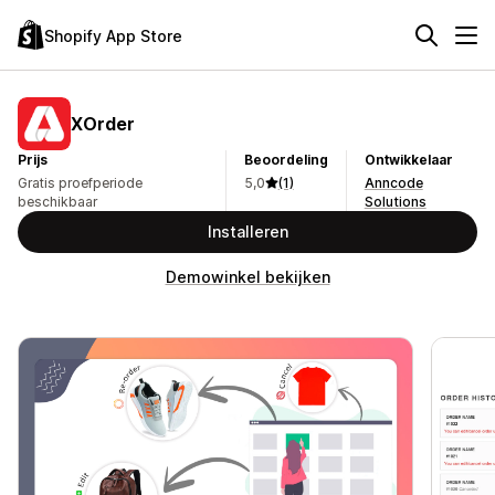
Shopify App Store
XOrder
Prijs
Beoordeling
Ontwikkelaar
Gratis proefperiode
5,0
(1)
Anncode
beschikbaar
Solutions
Installeren
Demowinkel bekijken