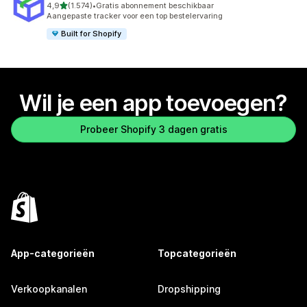
van 5 sterren
4,9
(1.574)
•
Gratis abonnement beschikbaar
1574 recensies in totaal
Aangepaste tracker voor een top bestelervaring
Built for Shopify
Wil je een app toevoegen?
Probeer Shopify 3 dagen gratis
App-categorieën
Topcategorieën
Verkoopkanalen
Dropshipping