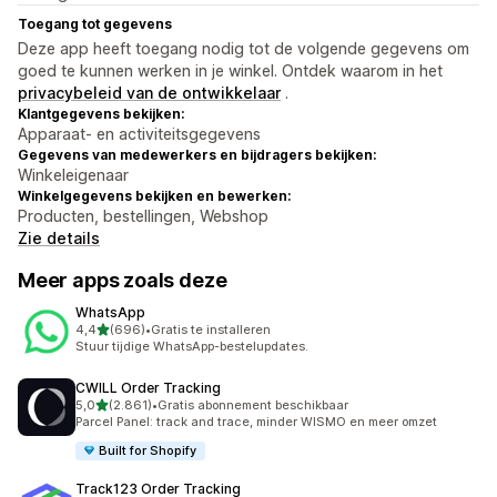
Toegang tot gegevens
Deze app heeft toegang nodig tot de volgende gegevens om
goed te kunnen werken in je winkel. Ontdek waarom in het
privacybeleid van de ontwikkelaar
.
Klantgegevens bekijken:
Apparaat- en activiteitsgegevens
Gegevens van medewerkers en bijdragers bekijken:
Winkeleigenaar
Winkelgegevens bekijken en bewerken:
Producten, bestellingen, Webshop
Zie details
Meer apps zoals deze
WhatsApp
van 5 sterren
4,4
(696)
•
Gratis te installeren
696 recensies in totaal
Stuur tijdige WhatsApp-bestelupdates.
CWILL Order Tracking
van 5 sterren
5,0
(2.861)
•
Gratis abonnement beschikbaar
2861 recensies in totaal
Parcel Panel: track and trace, minder WISMO en meer omzet
Built for Shopify
Track123 Order Tracking