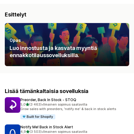
Esittelyt
Opas
Luo innostusta ja kasvata myyntiä
ennakkotilaussovelluksilla.
Lisää tämänkaltaisia sovelluksia
Preorder, Back In Stock ‑ STOQ
/ 5 tähteä
5,0
(3 463)
•
Ilmainen sopimus saatavilla
3463 arvostelua yhteensä
Grow sales with preorders, 'notify me' & back in stock alerts
Built for Shopify
Notify Me! Back in Stock Alert
/ 5 tähteä
4,9
(3 503)
•
Ilmainen sopimus saatavilla
3503 arvostelua yhteensä