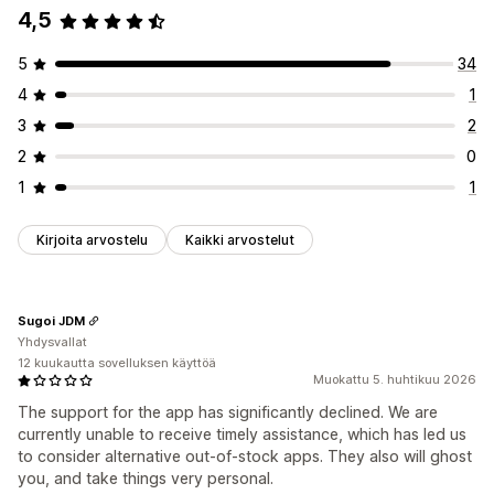
4,5
5
34
4
1
3
2
2
0
1
1
Kirjoita arvostelu
Kaikki arvostelut
Sugoi JDM
Yhdysvallat
12 kuukautta sovelluksen käyttöä
Muokattu 5. huhtikuu 2026
The support for the app has significantly declined. We are
currently unable to receive timely assistance, which has led us
to consider alternative out-of-stock apps. They also will ghost
you, and take things very personal.