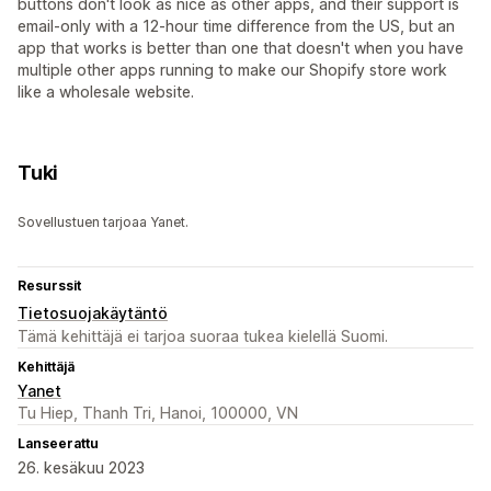
buttons don't look as nice as other apps, and their support is
email-only with a 12-hour time difference from the US, but an
app that works is better than one that doesn't when you have
multiple other apps running to make our Shopify store work
like a wholesale website.
Tuki
Sovellustuen tarjoaa Yanet.
Resurssit
Tietosuojakäytäntö
Tämä kehittäjä ei tarjoa suoraa tukea kielellä Suomi.
Kehittäjä
Yanet
Tu Hiep, Thanh Tri, Hanoi, 100000, VN
Lanseerattu
26. kesäkuu 2023