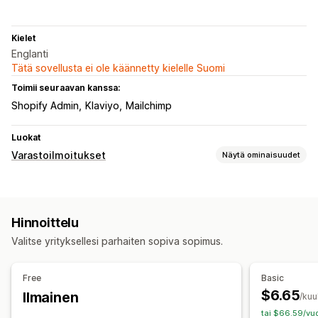
Kielet
Englanti
Tätä sovellusta ei ole käännetty kielelle Suomi
Toimii seuraavan kanssa:
Shopify Admin
Klaviyo
Mailchimp
Luokat
Varastoilmoitukset
Näytä ominaisuudet
Ilmoitukset
Automaattiset ilmoitukset
Manuaaliset ilmoitukset
Hinnoittelu
Loppumassa oleva
Jälleen varastossa
Monikielisyys
Valitse yrityksellesi parhaiten sopiva sopimus.
Verkon push-ilmoitukset
Sähköposti
SMS
Loppunut varastosta
Free
Basic
Mukautukset
$6.65
Ilmainen
/kuu
Ilmoitusasetukset
Ilmoitusmallit
Ponnahdusilmoitukset
tai $66.59/vuo