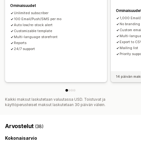
Odotuslistat
Ominaisuudet
Ominaisuude
Unlimited subscriber
Analytiikka ja raportit
1,000 Email
100 Email/Push/SMS per mo
Asiakaskysyntä
No branding
Auto low/re-stock alert
Custom emai
Customizable template
Multi-lang
Multi-language storefront
Export to CS
Reports
Mailing list
24/7 support
Priority supp
14 päivän mak
Kaikki maksut laskutetaan valuutassa USD. Toistuvat ja
käyttöperusteiset maksut laskutetaan 30 päivän välein.
Arvostelut
(38)
Kokonaisarvio