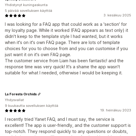
Yhdistynyt kuningaskunta
5 päivää sovelluksen käyttöä
3. kesäkuu 2025
I was looking for a FAQ app that could work as a 'section' for
my loyalty page. While it worked (FAQ appears as text only) it
didn't keep to the template style I had wanted, but it works
when it's on it's own FAQ page. There are lots of template
choices for you to choose from and you can customise if you
just want it on it's own FAQ page.
The customer service from Liam has been fantastic! and the
response time was very quick! It's a shame the app wasn't
suitable for what I needed, otherwise I would be keeping it.
La Foresta Orchids
Yhdysvallat
9 kuukautta sovelluksen käyttöä
19. heinäkuu 2023
I recently tried Yanet FAQ, and I must say, the service is
excellent! The app is user-friendly, and the customer support is
top-notch. They respond quickly to any questions or doubts,