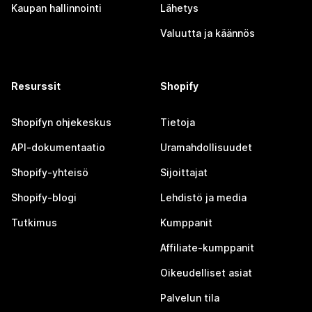
Kaupan hallinnointi
Lähetys
Valuutta ja käännös
Resurssit
Shopify
Shopifyn ohjekeskus
Tietoja
API-dokumentaatio
Uramahdollisuudet
Shopify-yhteisö
Sijoittajat
Shopify-blogi
Lehdistö ja media
Tutkimus
Kumppanit
Affiliate-kumppanit
Oikeudelliset asiat
Palvelun tila