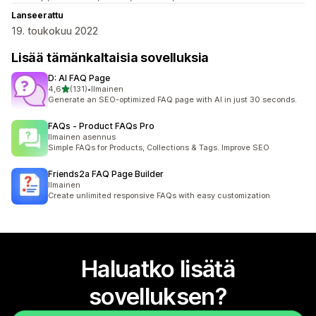
Lanseerattu
19. toukokuu 2022
Lisää tämänkaltaisia sovelluksia
D: AI FAQ Page
/ 5 tähteä
4,6
(131)
•
Ilmainen
131 arvostelua yhteensä
Generate an SEO-optimized FAQ page with AI in just 30 seconds.
FAQs ‑ Product FAQs Pro
Ilmainen asennus
Simple FAQs for Products, Collections & Tags. Improve SEO
Friends2a FAQ Page Builder
Ilmainen
Create unlimited responsive FAQs with easy customization
Haluatko lisätä
sovelluksen?