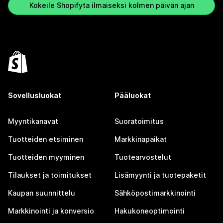
Kokeile Shopifyta ilmaiseksi kolmen päivän ajan
Sovellusluokat
Pääluokat
Myyntikanavat
Suoratoimitus
Tuotteiden etsiminen
Markkinapaikat
Tuotteiden myyminen
Tuotearvostelut
Tilaukset ja toimitukset
Lisämyynti ja tuotepaketit
Kaupan suunnittelu
Sähköpostimarkkinointi
Markkinointi ja konversio
Hakukoneoptimointi