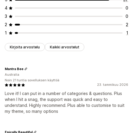
4
0
3
0
2
2
1
1
Kirjoita arvostelu
Kaikki arvostelut
Mantra Bee
Australia
Noin 21 tuntia sovelluksen käyttöä
23. tammikuu 2026
Love it! I can put in a number of categories & questions. Plus
when I hit a snag, the support was quick and easy to
understand. Highly recommend. Plus able to customise to suit
my theme, so many options
Epically Beautiful