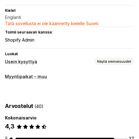
Kielet
Englanti
Tätä sovellusta ei ole käännetty kielelle Suomi
Toimii seuraavan kanssa:
Shopify Admin
Luokat
Usein kysyttyä
Näytä ominaisuudet
Muokkaustyökalut
Myyntipaikat – muu
HTML
Rich text editor
Vedä ja pudota -editori
Tuonti ja vienti
Mukautettu URL
Monikielisyys
Hakukoneoptimointi
Käännös
Arvostelut
(40)
Näyttövaihtoehdot
Kokonaisarvio
Haitarivalikot
Välilehdet
Mukautetut mallit
Tuotesivu
4,3
Usein kysyttyä -sivu
Hakupalkki
Mobiiliresponsiivisuus
Mukautettu fontti ja väri
Mukautettu CSS-koodi
5
37