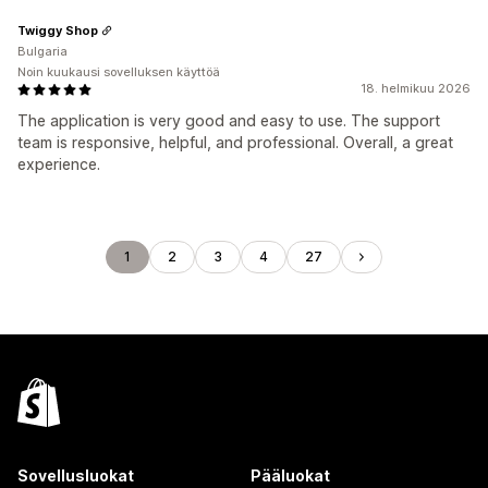
Twiggy Shop
Bulgaria
Noin kuukausi sovelluksen käyttöä
18. helmikuu 2026
The application is very good and easy to use. The support
team is responsive, helpful, and professional. Overall, a great
experience.
1
2
3
4
27
Sovellusluokat
Pääluokat