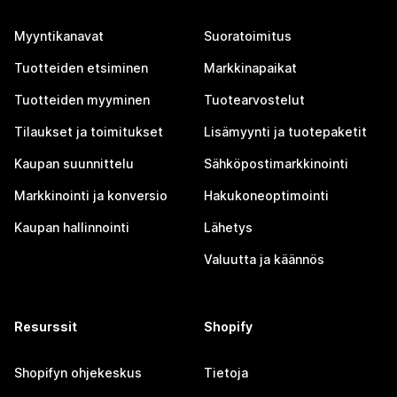
Myyntikanavat
Suoratoimitus
Tuotteiden etsiminen
Markkinapaikat
Tuotteiden myyminen
Tuotearvostelut
Tilaukset ja toimitukset
Lisämyynti ja tuotepaketit
Kaupan suunnittelu
Sähköpostimarkkinointi
Markkinointi ja konversio
Hakukoneoptimointi
Kaupan hallinnointi
Lähetys
Valuutta ja käännös
Resurssit
Shopify
Shopifyn ohjekeskus
Tietoja