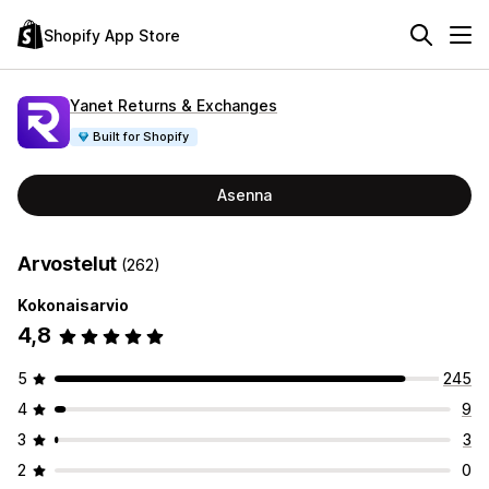
Shopify App Store
Yanet Returns & Exchanges
Built for Shopify
Asenna
Arvostelut
(262)
Kokonaisarvio
4,8
5
245
4
9
3
3
2
0