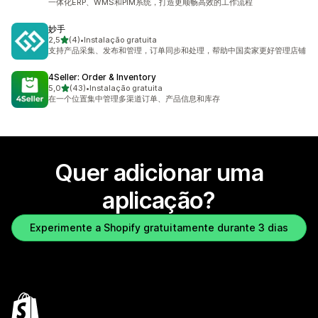
一体化ERP、WMS和PIM系统，打造更顺畅高效的工作流程
妙手
de 5 estrelas
2,5
(4)
•
Instalação gratuita
4 total de avaliações
支持产品采集、发布和管理，订单同步和处理，帮助中国卖家更好管理店铺
4Seller: Order & Inventory
de 5 estrelas
5,0
(43)
•
Instalação gratuita
43 total de avaliações
在一个位置集中管理多渠道订单、产品信息和库存
Quer adicionar uma
aplicação?
Experimente a Shopify gratuitamente durante 3 dias