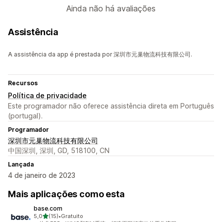
Ainda não há avaliações
Assistência
A assistência da app é prestada por 深圳市元巢物流科技有限公司.
Recursos
Política de privacidade
Este programador não oferece assistência direta em Português
(portugal).
Programador
深圳市元巢物流科技有限公司
中国深圳, 深圳, GD, 518100, CN
Lançada
4 de janeiro de 2023
Mais aplicações como esta
base.com
de 5 estrelas
5,0
(15)
•
Gratuito
15 total de avaliações