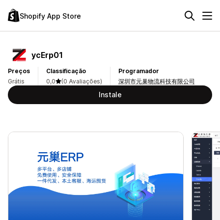
Shopify App Store
ycErp01
Preços
Classificação
Programador
Grátis
0,0
(0 Avaliações)
深圳市元巢物流科技有限公司
Instale