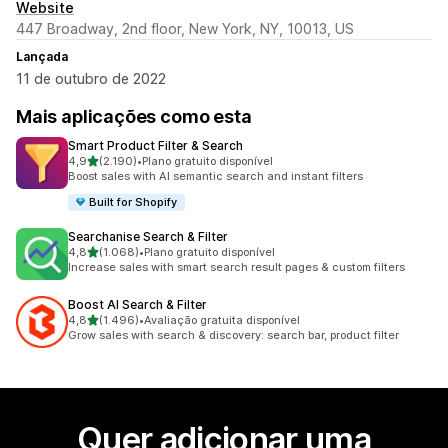
Website
447 Broadway, 2nd floor, New York, NY, 10013, US
Lançada
11 de outubro de 2022
Mais aplicações como esta
Smart Product Filter & Search
de 5 estrelas
4,9
(2.190)
•
Plano gratuito disponível
2190 total de avaliações
Boost sales with AI semantic search and instant filters
Built for Shopify
Searchanise Search & Filter
de 5 estrelas
4,8
(1.068)
•
Plano gratuito disponível
1068 total de avaliações
Increase sales with smart search result pages & custom filters
Boost AI Search & Filter
de 5 estrelas
4,8
(1.496)
•
Avaliação gratuita disponível
1496 total de avaliações
Grow sales with search & discovery: search bar, product filter
Quer adicionar uma