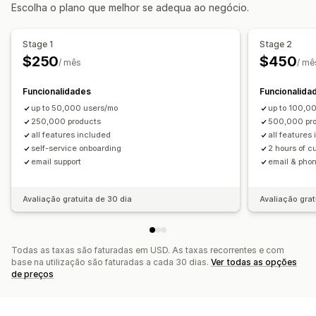
Trilhos
Deslocamento infinito
Deslocação para o topo
Escolha o plano que melhor se adequa ao negócio.
Grupos de sinónimos
Parar palavras
Barra de navegação fixa
Sugestões de pesquisa
Recomendações de produtos
Stage 1
Stage 2
Aumento de produtos
Vários filtros
Personalização
$250
$450
/ mês
/ mê
Pesquisa personalizada
Classificação personalizada
Cor e tipo de letra
Selos e etiquetas
Barra de pesquisa
Excluir resultados
Ícones personalizados
Tamanho da imagem
Funcionalidades
Funcionalida
CSS personalizado
Multilingue
Reatividade móvel
Personalização da apresentação
up to 50,000 users/mo
up to 100,0
Análise de dados
250,000 products
500,000 pr
Reatividade móvel
CSS personalizado
all features included
all features
Estilo personalizado
Apresentação de filtros
self-service onboarding
2 hours of 
email support
email & phon
Filtros personalizados
Página de resultados da pesquisa
Ordenação
Avaliação gratuita de 30 dia
Avaliação grat
Análise de dados
Utilização de filtros
Análise de dados em tempo real
Consultas de pesquisa
Todas as taxas são faturadas em USD. As taxas recorrentes e com
base na utilização são faturadas a cada 30 dias.
Ver todas as opções
de preços