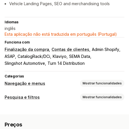
Vehicle Landing Pages, SEO and merchandising tools
Idiomas
inglês
Esta aplicação não está traduzida em português (Portugal)
Funciona com
Finalização da compra
Contas de clientes
Admin Shopify
ASAP
CatalogRack/DCi
Klaviyo
SEMA Data
Slingshot Automotive
Turn 14 Distribution
Categorias
Navegação e menus
Mostrar funcionalidades
Estilo de menu
Pesquisa e filtros
Mostrar funcionalidades
Mega menu
Menu móvel
Menu suspenso
Funcionalidades de pesquisa
Botão flutuante
Ícones
Separadores
Árvore
Barra lateral
Preenchimento automático
Pesquisa instantânea
Navegação
Preços
Multilingue
Tolerância a erros tipográficos