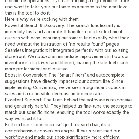
commerce operations. If you are running a high-volume store
and want to take your customer experience to the next level,
this is the tool to do it.
Here is why we’re sticking with them:
Powerful Search & Discovery: The search functionality is
incredibly fast and accurate. It handles complex technical
queries with ease, ensuring customers find exactly what they
need without the frustration of "no results found" pages.
Seamless Integration: It integrated perfectly with our existing
storefront. We noticed an immediate improvement in how our
inventory is displayed and filtered, making the site feel much
more professional and intuitive.
Boost in Conversion: The "Smart Filters" and autocomplete
suggestions have directly impacted our bottom line. Since
implementing Convermax, we’ve seen a significant uptick in
sales and a noticeable decrease in bounce rates.
Excellent Support: The team behind the software is responsive
and genuinely helpful. They helped us fine-tune the settings to
match our specific niche, ensuring the tool works exactly the
way we need it to.
Bottom Line: Convermax isn't just a search bar; it’s a
comprehensive conversion engine. It has streamlined our
workflow and made our shop significantly more efficient.