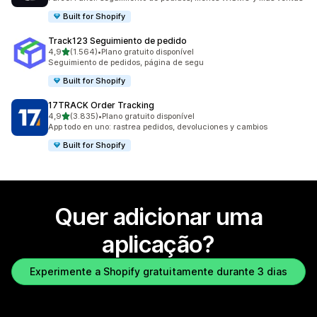
Built for Shopify
Track123 Seguimiento de pedido
de 5 estrelas
4,9
(1.564)
•
Plano gratuito disponível
1564 total de avaliações
Seguimiento de pedidos, página de segu
Built for Shopify
17TRACK Order Tracking
de 5 estrelas
4,9
(3.835)
•
Plano gratuito disponível
3835 total de avaliações
App todo en uno: rastrea pedidos, devoluciones y cambios
Built for Shopify
Quer adicionar uma
aplicação?
Experimente a Shopify gratuitamente durante 3 dias