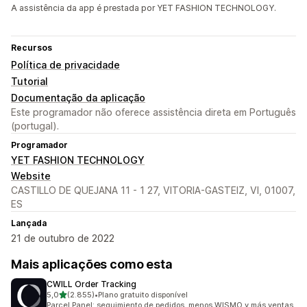
A assistência da app é prestada por YET FASHION TECHNOLOGY.
Recursos
Política de privacidade
Tutorial
Documentação da aplicação
Este programador não oferece assistência direta em Português
(portugal).
Programador
YET FASHION TECHNOLOGY
Website
CASTILLO DE QUEJANA 11 - 1 27, VITORIA-GASTEIZ, VI, 01007,
ES
Lançada
21 de outubro de 2022
Mais aplicações como esta
CWILL Order Tracking
de 5 estrelas
5,0
(2.855)
•
Plano gratuito disponível
2855 total de avaliações
Parcel Panel: seguimiento de pedidos, menos WISMO y más ventas