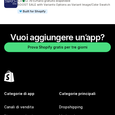
stelle su 5
5,0
(2.781)
•
Piano gratuito disponibile
2781 recensioni totali
BOOST SALE with Variants Options as Variant Image/Color Swatch
Built for Shopify
Vuoi aggiungere un’app?
Prova Shopify gratis per tre giorni
Categorie di app
Categorie principali
Canali di vendita
Dropshipping