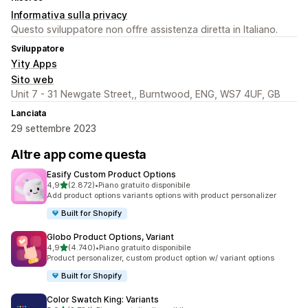
Informativa sulla privacy
Questo sviluppatore non offre assistenza diretta in Italiano.
Sviluppatore
Yity Apps
Sito web
Unit 7 - 31 Newgate Street,, Burntwood, ENG, WS7 4UF, GB
Lanciata
29 settembre 2023
Altre app come questa
Easify Custom Product Options
stelle su 5
4,9
(2.872)
•
Piano gratuito disponibile
2872 recensioni totali
Add product options variants options with product personalizer
Built for Shopify
Globo Product Options, Variant
stelle su 5
4,9
(4.740)
•
Piano gratuito disponibile
4740 recensioni totali
Product personalizer, custom product option w/ variant options
Built for Shopify
Color Swatch King: Variants