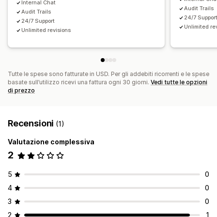
Internal Chat
Audit Trails
Audit Trails
24/7 Suppor
24/7 Support
Unlimited re
Unlimited revisions
Tutte le spese sono fatturate in USD. Per gli addebiti ricorrenti e le spese
basate sull’utilizzo ricevi una fattura ogni 30 giorni.
Vedi tutte le opzioni
di prezzo
Recensioni
(1)
Valutazione complessiva
2
5
0
4
0
3
0
2
1