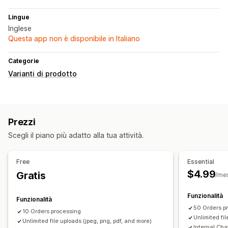
Lingue
Inglese
Questa app non è disponibile in Italiano
Categorie
Varianti di prodotto
Prezzi
Scegli il piano più adatto alla tua attività.
Free
Essential
$4.99
Gratis
/me
Funzionalità
Funzionalità
50 Orders p
10 Orders processing
Unlimited fil
Unlimited file uploads (jpeg, png, pdf, and more)
Internal Cha