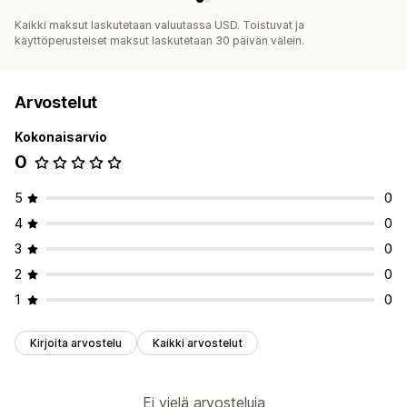
Kaikki maksut laskutetaan valuutassa USD. Toistuvat ja
käyttöperusteiset maksut laskutetaan 30 päivän välein.
Arvostelut
Kokonaisarvio
0
5
0
4
0
3
0
2
0
1
0
Kirjoita arvostelu
Kaikki arvostelut
Ei vielä arvosteluja