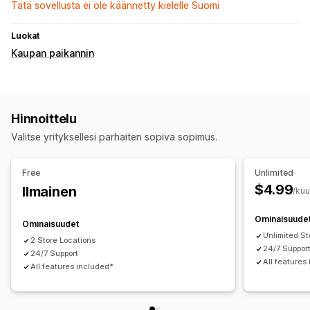
Tätä sovellusta ei ole käännetty kielelle Suomi
Luokat
Kaupan paikannin
Hinnoittelu
Valitse yrityksellesi parhaiten sopiva sopimus.
Free
Unlimited
$4.99
Ilmainen
/ku
Ominaisuude
Ominaisuudet
Unlimited St
2 Store Locations
24/7 Suppor
24/7 Support
All features
All features included*