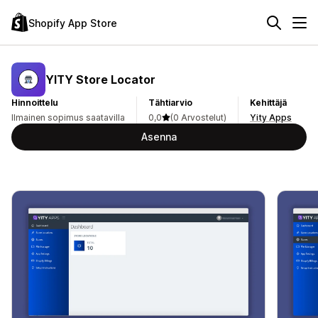
Shopify App Store
YITY Store Locator
Hinnoittelu
Tähtiarvio
Kehittäjä
Ilmainen sopimus saatavilla
0,0
(0 Arvostelut)
Yity Apps
Asenna