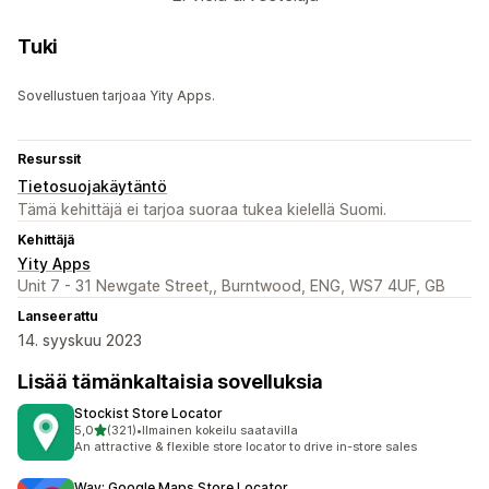
Tuki
Sovellustuen tarjoaa Yity Apps.
Resurssit
Tietosuojakäytäntö
Tämä kehittäjä ei tarjoa suoraa tukea kielellä Suomi.
Kehittäjä
Yity Apps
Unit 7 - 31 Newgate Street,, Burntwood, ENG, WS7 4UF, GB
Lanseerattu
14. syyskuu 2023
Lisää tämänkaltaisia sovelluksia
Stockist Store Locator
/ 5 tähteä
5,0
(321)
•
Ilmainen kokeilu saatavilla
321 arvostelua yhteensä
An attractive & flexible store locator to drive in-store sales
Way: Google Maps Store Locator