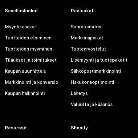
Sovellusluokat
Pääluokat
Myyntikanavat
Suoratoimitus
Tuotteiden etsiminen
Markkinapaikat
Tuotteiden myyminen
Tuotearvostelut
Tilaukset ja toimitukset
Lisämyynti ja tuotepaketit
Kaupan suunnittelu
Sähköpostimarkkinointi
Markkinointi ja konversio
Hakukoneoptimointi
Kaupan hallinnointi
Lähetys
Valuutta ja käännös
Resurssit
Shopify