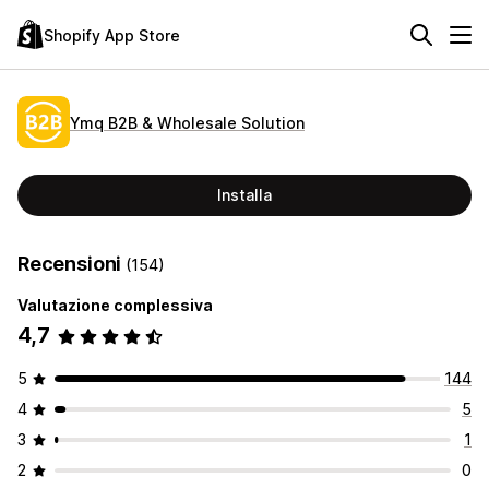
Shopify App Store
Ymq B2B & Wholesale Solution
Installa
Recensioni
(154)
Valutazione complessiva
4,7
5
144
4
5
3
1
2
0