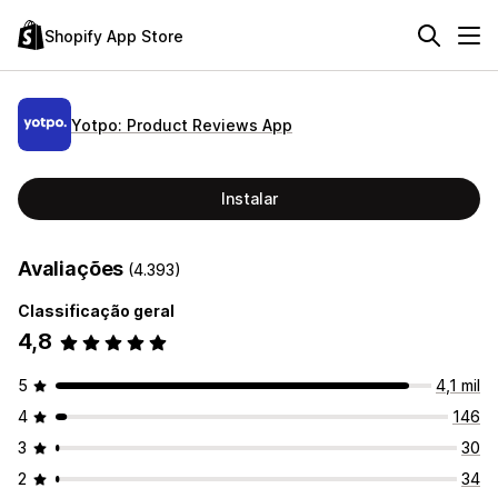
Shopify App Store
Yotpo: Product Reviews App
Instalar
Avaliações
(4.393)
Classificação geral
4,8
5
4,1 mil
4
146
3
30
2
34