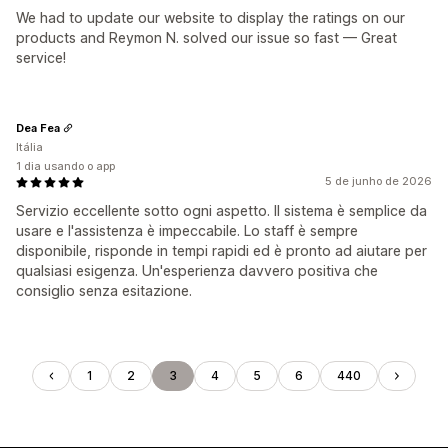
We had to update our website to display the ratings on our
products and Reymon N. solved our issue so fast — Great
service!
Dea Fea
Itália
1 dia usando o app
5 de junho de 2026
Servizio eccellente sotto ogni aspetto. Il sistema è semplice da
usare e l'assistenza è impeccabile. Lo staff è sempre
disponibile, risponde in tempi rapidi ed è pronto ad aiutare per
qualsiasi esigenza. Un'esperienza davvero positiva che
consiglio senza esitazione.
1
2
3
4
5
6
440