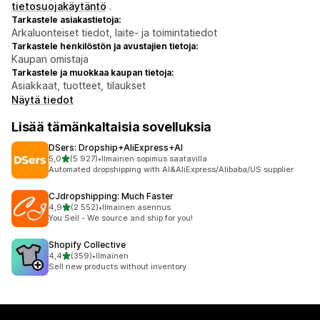
tietosuojakäytäntö
.
Tarkastele asiakastietoja:
Arkaluonteiset tiedot, laite- ja toimintatiedot
Tarkastele henkilöstön ja avustajien tietoja:
Kaupan omistaja
Tarkastele ja muokkaa kaupan tietoja:
Asiakkaat, tuotteet, tilaukset
Näytä tiedot
Lisää tämänkaltaisia sovelluksia
DSers: Dropship+AliExpress+AI
/ 5 tähteä
5,0
(5 927)
•
Ilmainen sopimus saatavilla
5927 arvostelua yhteensä
Automated dropshipping with AI&AliExpress/Alibaba/US supplier
CJdropshipping: Much Faster
/ 5 tähteä
4,9
(2 552)
•
Ilmainen asennus
2552 arvostelua yhteensä
You Sell - We source and ship for you!
Shopify Collective
/ 5 tähteä
4,4
(359)
•
Ilmainen
359 arvostelua yhteensä
Sell new products without inventory