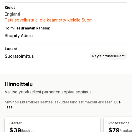
Kielet
Englanti
Tätä sovellusta ei ole käännetty kielelle Suomi
Toimii seuraavan kanssa:
Shopify Admin
Luokat
Suoratoimitus
Näytä ominaisuudet
Myytävät tuotteet
Ruoka ja juoma
Hinnoittelu
Hankintasijainnit
Valitse yrityksellesi parhaiten sopiva sopimus.
Australia
MyShop Enterprises saattaa laskuttaa ulkoiset maksut erikseen.
Lue
lisää
Starter
Professional
$39
$79
/kuukausi
/kuuka