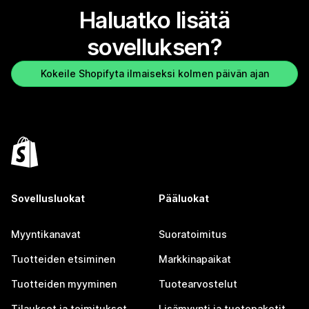
Haluatko lisätä
sovelluksen?
Kokeile Shopifyta ilmaiseksi kolmen päivän ajan
Sovellusluokat
Pääluokat
Myyntikanavat
Suoratoimitus
Tuotteiden etsiminen
Markkinapaikat
Tuotteiden myyminen
Tuotearvostelut
Tilaukset ja toimitukset
Lisämyynti ja tuotepaketit