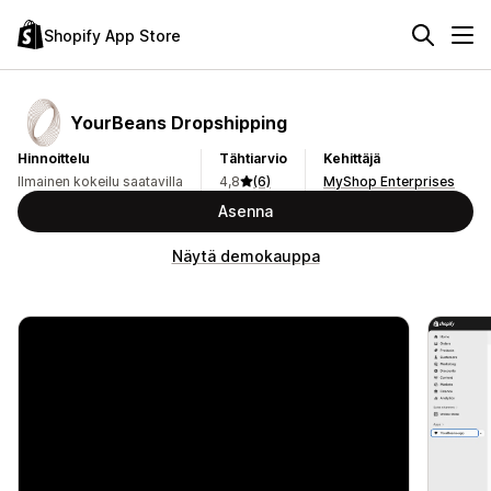
Shopify App Store
YourBeans Dropshipping
Hinnoittelu
Tähtiarvio
Kehittäjä
Ilmainen kokeilu saatavilla
4,8
(6)
MyShop Enterprises
Asenna
Näytä demokauppa