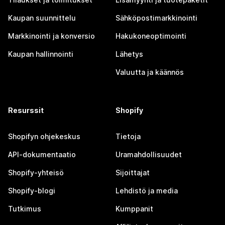
Kaupan suunnittelu
Sähköpostimarkkinointi
Markkinointi ja konversio
Hakukoneoptimointi
Kaupan hallinnointi
Lähetys
Valuutta ja käännös
Resurssit
Shopify
Shopifyn ohjekeskus
Tietoja
API-dokumentaatio
Uramahdollisuudet
Shopify-yhteisö
Sijoittajat
Shopify-blogi
Lehdistö ja media
Tutkimus
Kumppanit