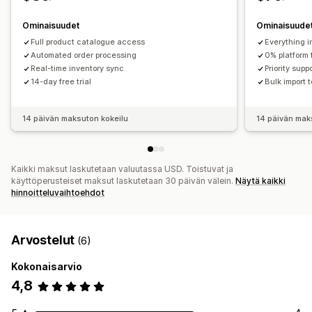
Ominaisuudet
Ominaisuude
Full product catalogue access
Everything i
Automated order processing
0% platform 
Real-time inventory sync
Priority supp
14-day free trial
Bulk import t
14 päivän maksuton kokeilu
14 päivän mak
Kaikki maksut laskutetaan valuutassa USD. Toistuvat ja
käyttöperusteiset maksut laskutetaan 30 päivän välein.
Näytä kaikki
hinnoitteluvaihtoehdot
Arvostelut
(6)
Kokonaisarvio
4,8