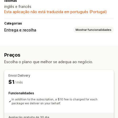
Idiomas
inglês e francês
Esta aplicação não está traduzida em português (Portugal)
Categorias
Entrega e recolha
Mostrar funcionalidades
Opções de entrega
Tempos de paragem
Vários locais
Preços
Planeamento do itinerário
Atribuição de condutor
Escolha o plano que melhor se adequa ao negócio.
Etiquetas de envio
Opções de recolha
Envoi Delivery
Passeio
Em loja
Vários locais
Agendamento
$1
/ mês
Rastreio em tempo real
Funcionalidades
Notificações por SMS
Mapa de entrega
In addition to the subscription, a $10 fee is charged for each
Notificações por e-mail
ETA
Rastreio do condutor
package we deliver on your behalf.
Rastreio de encomendas
Prova de entrega
Páginas de rastreio
Otimização de itinerários
Avaliação gratuita de 30 dia