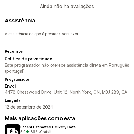
Ainda não há avaliações
Assistência
A assistência da app é prestada por Envoi.
Recursos
Política de privacidade
Este programador não oferece assistência direta em Português
(portugal).
Programador
Envoi
4478 Chesswood Drive, Unit 12, North York, ON, M3J 2B9, CA
Lançada
12 de setembro de 2024
Mais aplicações como esta
Essent Estimated Delivery Date
de 5 estrelas
5,0
(862)
•
Gratuito
862 total de avaliações