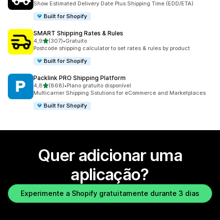
Show Estimated Delivery Date Plus Shipping Time (EDD/ETA)
Built for Shopify
SMART Shipping Rates & Rules
de 5 estrelas
4,9
(307)
•
Gratuito
307 total de avaliações
Postcode shipping calculator to set rates & rules by product
Built for Shopify
Packlink PRO Shipping Platform
de 5 estrelas
4,8
(868)
•
Plano gratuito disponível
868 total de avaliações
Multicarrier Shipping Solutions for eCommerce and Marketplaces
Built for Shopify
Quer adicionar uma
aplicação?
Experimente a Shopify gratuitamente durante 3 dias