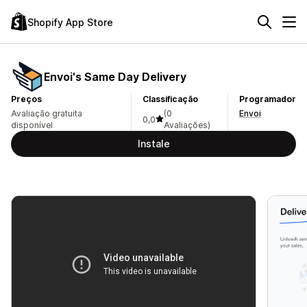
Shopify App Store
Envoi's Same Day Delivery
Preços
Classificação
Programador
Avaliação gratuita
(0
Envoi
0,0
disponível
Avaliações)
Instale