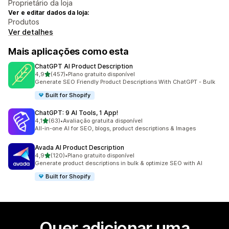
Proprietário da loja
Ver e editar dados da loja:
Produtos
Ver detalhes
Mais aplicações como esta
ChatGPT AI Product Description
de 5 estrelas
4,9
(457)
•
Plano gratuito disponível
457 total de avaliações
Generate SEO Friendly Product Descriptions With ChatGPT - Bulk
Built for Shopify
ChatGPT: 9 AI Tools, 1 App!
de 5 estrelas
4,1
(63)
•
Avaliação gratuita disponível
63 total de avaliações
All-in-one AI for SEO, blogs, product descriptions & Images
Avada AI Product Description
de 5 estrelas
4,9
(120)
•
Plano gratuito disponível
120 total de avaliações
Generate product descriptions in bulk & optimize SEO with AI
Built for Shopify
Quer adicionar uma