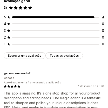
Avaliação geral
5
5
4
4
0
3
0
2
0
1
0
Escrever uma avaliação
Todas as avaliações
generationmerch
Canadá
Aproximadamente 1 ano usando a aplicação
1 de março de 2026
This app is amazing. It's a one stop shop for all your product
description and editing needs. The magic editor is a fantastic
tool to sharpen and polish your unique descriptions. It does
SEO, Meta, and works to translate your descriptions in many