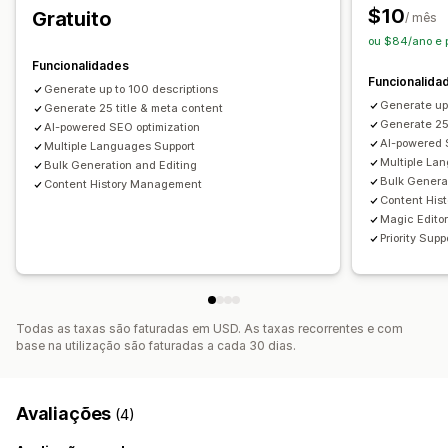
$10
Gratuito
/ mês
SEO para coleções
Otimização automática
ou $84/ano e
Pesquisa de palavras-chave
Auditorias de SEO
Funcionalidades
Funcionalida
Generate up to 100 descriptions
Generate up
Generate 25 title & meta content
Generate 25
AI-powered SEO optimization
AI-powered 
Multiple Languages Support
Multiple La
Bulk Generation and Editing
Bulk Genera
Content History Management
Content His
Magic Editor
Priority Supp
Todas as taxas são faturadas em USD. As taxas recorrentes e com
base na utilização são faturadas a cada 30 dias.
Avaliações
(4)