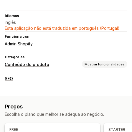
Idiomas
inglês
Esta aplicação não está traduzida em português (Portugal)
Funciona com
Admin Shopify
Categorias
Conteúdo do produto
Mostrar funcionalidades
Tipos de conteúdo
SEO
Descrições
Títulos
Descrições SEO
Títulos SEO
Descrições das coleções
Dados estruturados
Criação de conteúdos
Preços
Geração por IA
Modelos de comandos
Tom e estilo
Escolha o plano que melhor se adequa ao negócio.
Multilingue
Tradução
Edição em lote
FREE
STARTER
SEO