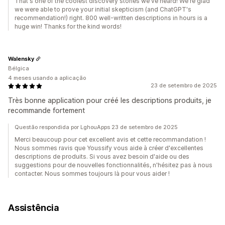
That's one of the coolest discovery stories we've heard! We're glad
we were able to prove your initial skepticism (and ChatGPT's
recommendation!) right. 800 well-written descriptions in hours is a
huge win! Thanks for the kind words!
Walensky
Bélgica
4 meses usando a aplicação
23 de setembro de 2025
Très bonne application pour créé les descriptions produits, je
recommande fortement
Questão respondida por LghouApps 23 de setembro de 2025
Merci beaucoup pour cet excellent avis et cette recommandation !
Nous sommes ravis que Youssify vous aide à créer d'excellentes
descriptions de produits. Si vous avez besoin d'aide ou des
suggestions pour de nouvelles fonctionnalités, n'hésitez pas à nous
contacter. Nous sommes toujours là pour vous aider !
Assistência