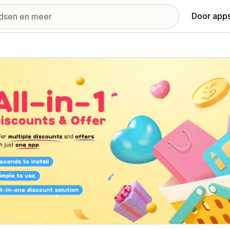
Door apps
ij met uitgelichte afbeeldingen