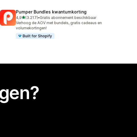
Pumper Bundles kwantumkorting
van 5 sterren
4,9
(3.217)
•
Gratis abonnement beschikbaar
3217 recensies in totaal
Verhoog de AOV met bundels, gratis cadeaus en
volumekortingen!
Built for Shopify
egen?