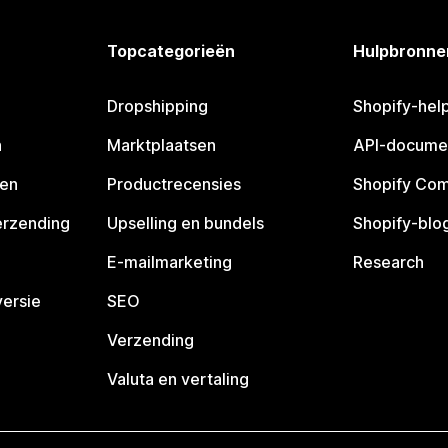
Topcategorieën
Hulpbronne
Dropshipping
Shopify-hel
n
Marktplaatsen
API-docume
pen
Productrecensies
Shopify Co
erzending
Upselling en bundels
Shopify-blo
E-mailmarketing
Research
ersie
SEO
Verzending
Valuta en vertaling