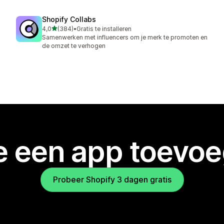
Shopify Collabs
van 5 sterren
4,0
(384)
•
Gratis te installeren
384 recensies in totaal
Samenwerken met influencers om je merk te promoten en
de omzet te verhogen
je een app toevo
Probeer Shopify 3 dagen gratis