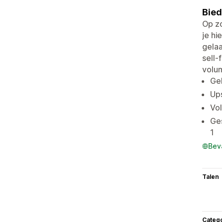
Bied
Op zo
je hi
gelaa
sell-
volu
Gel
Ups
Vol
Ges
1
Bev
Talen
Categ