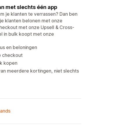
an met slechts één app
m je klanten te verrassen? Dan ben
an je klanten belonen met onze
 checkout met onze Upsell & Cross-
el in bulk koopt met onze
aus en beloningen
de checkout
lk kopen
van meerdere kortingen, niet slechts
lands