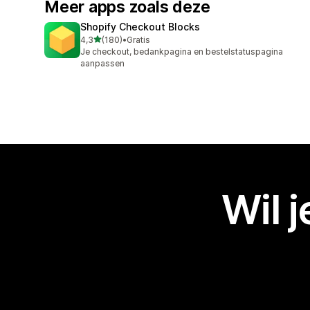
Meer apps zoals deze
Shopify Checkout Blocks
van 5 sterren
4,3
(180)
•
Gratis
180 recensies in totaal
Je checkout, bedankpagina en bestelstatuspagina
aanpassen
Wil 