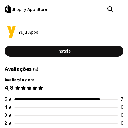
Shopify App Store
Yuju Apps
Instale
Avaliações
(8)
Avaliação geral
4,8
5
7
4
0
3
0
2
0