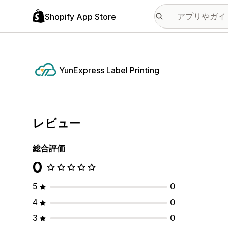
Shopify App Store
YunExpress Label Printing
レビュー
総合評価
0
5
0
4
0
3
0