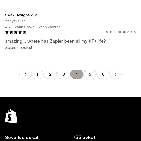
Swak Designs 2
Yhdysvallat
4 kuukautta sovelluksen käyttöä
8. heinäkuu 2016
amazing.... where has Zapier been all my (IT) life?
Zapier rocks!
1
2
3
4
5
6
Sovellusluokat
Pääluokat