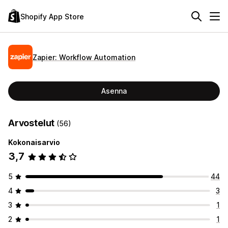
Shopify App Store
Zapier: Workflow Automation
Asenna
Arvostelut
(56)
Kokonaisarvio
3,7
5
44
4
3
3
1
2
1