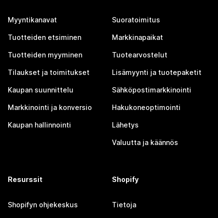
Myyntikanavat
Suoratoimitus
Tuotteiden etsiminen
Markkinapaikat
Tuotteiden myyminen
Tuotearvostelut
Tilaukset ja toimitukset
Lisämyynti ja tuotepaketit
Kaupan suunnittelu
Sähköpostimarkkinointi
Markkinointi ja konversio
Hakukoneoptimointi
Kaupan hallinnointi
Lähetys
Valuutta ja käännös
Resurssit
Shopify
Shopifyn ohjekeskus
Tietoja