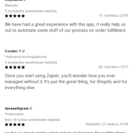
Meksiko
5 kuukautta sovelluksen käyttöä
10. helmikuu 2016
We have had a great experience with this app, it really help us
out to automate some stuff of our process on order fulfillment.
Condor 7
Yhdistynyt kuningaskunta
4 kuukautta sovelluksen käyttöä
26. heinäkuu 2017
Once you start using Zapier, you'll wonder how you ever
managed without it. It's just the great thing, for Shopify and for
everything else.
davepettigrew
Yhdysvallat
Noin 14 tuntia sovelluksen käyttöä
Muokattu 17. lokakuu 2018
so far so good. we're using zapier w/ bonjoro for notifications