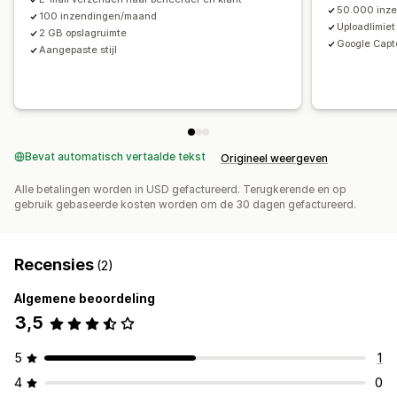
50.000 inz
100 inzendingen/maand
Uploadlimie
2 GB opslagruimte
Google Cap
Aangepaste stijl
Bevat automatisch vertaalde tekst
Origineel weergeven
Alle betalingen worden in USD gefactureerd. Terugkerende en op
gebruik gebaseerde kosten worden om de 30 dagen gefactureerd.
Recensies
(2)
Algemene beoordeling
3,5
5
1
4
0