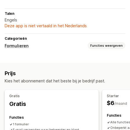
Talen
Engels
Deze app is niet vertaald in het Nederlands
Categorieën
Formulieren
Functies weergeven
Formuliertypen
Aanmeldingen
Contact
Aangepast
Feedback
Registraties
Prijs
Aanpassing
Kies het abonnement dat het beste bij je bedrijf past.
Drag-and-drop-editor
Aangepaste velden
Aangepaste CSS
Aangepaste JavaScript
E-mailtemplates
Gratis
Starter
$6
Gratis
Gegevensbeheer
/maand
E-mailantwoorden
Gegevensexport
Dashboard
Functies
Functies
Formulierlimieten
Geschiedenis
CAPTCHA
Alle functie
1 formulier
Onbeperkt a
E-mail verzenden naar beheerder en klant