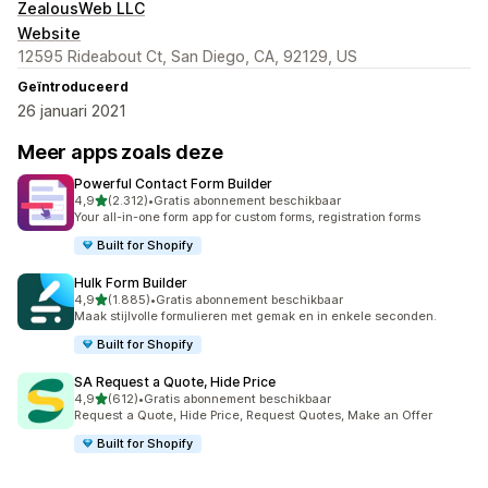
ZealousWeb LLC
Website
12595 Rideabout Ct, San Diego, CA, 92129, US
Geïntroduceerd
26 januari 2021
Meer apps zoals deze
Powerful Contact Form Builder
van 5 sterren
4,9
(2.312)
•
Gratis abonnement beschikbaar
2312 recensies in totaal
Your all-in-one form app for custom forms, registration forms
Built for Shopify
Hulk Form Builder
van 5 sterren
4,9
(1.885)
•
Gratis abonnement beschikbaar
1885 recensies in totaal
Maak stijlvolle formulieren met gemak en in enkele seconden.
Built for Shopify
SA Request a Quote, Hide Price
van 5 sterren
4,9
(612)
•
Gratis abonnement beschikbaar
612 recensies in totaal
Request a Quote, Hide Price, Request Quotes, Make an Offer
Built for Shopify