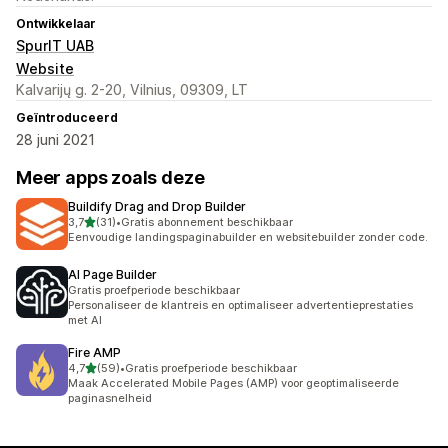
Ontwikkelaar
SpurIT UAB
Website
Kalvarijų g. 2-20, Vilnius, 09309, LT
Geïntroduceerd
28 juni 2021
Meer apps zoals deze
Buildify Drag and Drop Builder
van 5 sterren
3,7
(31)
•
Gratis abonnement beschikbaar
31 recensies in totaal
Eenvoudige landingspaginabuilder en websitebuilder zonder code.
AI Page Builder
Gratis proefperiode beschikbaar
Personaliseer de klantreis en optimaliseer advertentieprestaties
met AI
Fire AMP
van 5 sterren
4,7
(59)
•
Gratis proefperiode beschikbaar
59 recensies in totaal
Maak Accelerated Mobile Pages (AMP) voor geoptimaliseerde
paginasnelheid