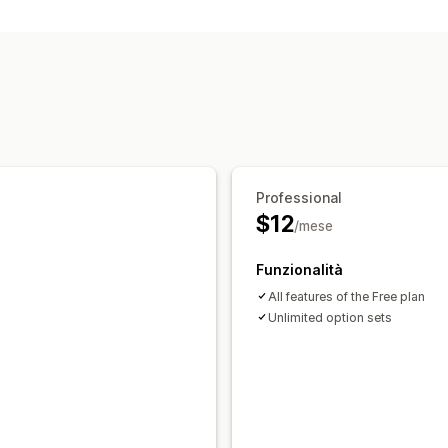
Caricamento di file
Numeri
Testo pe
PNG
JPEG
PSD
PDF
Excel
Immagin
Professional
$12
/mese
Funzionalità
All features of the Free plan
Unlimited option sets