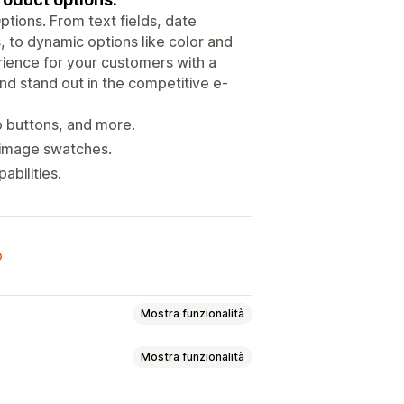
ptions. From text fields, date
 to dynamic options like color and
ience for your customers with a
nd stand out in the competitive e-
o buttons, and more.
d image swatches.
abilities.
o
Mostra funzionalità
Mostra funzionalità
Date
Menu a discesa