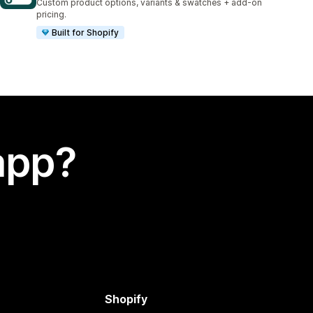
Custom product options, variants & swatches + add-on
pricing.
Built for Shopify
app?
Shopify