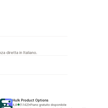
a diretta in Italiano.
Hulk Product Options
stelle su 5
4,8
(1.142)
•
Piano gratuito disponibile
1142 recensioni totali