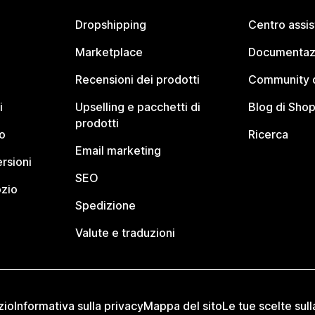
Dropshipping
Centro assi
Marketplace
Documentaz
Recensioni dei prodotti
Community d
i
Upselling e pacchetti di
Blog di Shop
prodotti
o
Ricerca
Email marketing
rsioni
SEO
ozio
Spedizione
Valute e traduzioni
zio
Informativa sulla privacy
Mappa del sito
Le tue scelte sull