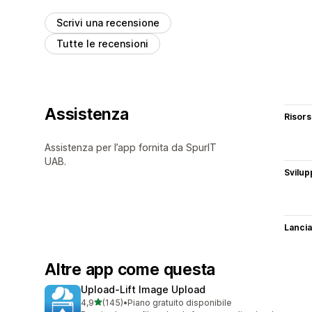
Scrivi una recensione
Tutte le recensioni
Assistenza
Risor
Assistenza per l’app fornita da SpurIT
UAB.
Svilup
Lancia
Altre app come questa
Upload‑Lift Image Upload
stelle su 5
4,9
(145)
•
Piano gratuito disponibile
145 recensioni totali