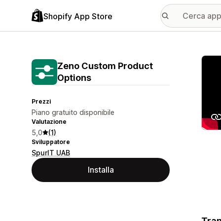
Shopify App Store
Galle
Zeno Custom Product
Options
Prezzi
Piano gratuito disponibile
Valutazione
5,0
(1)
Sviluppatore
SpurIT UAB
Installa
Tran