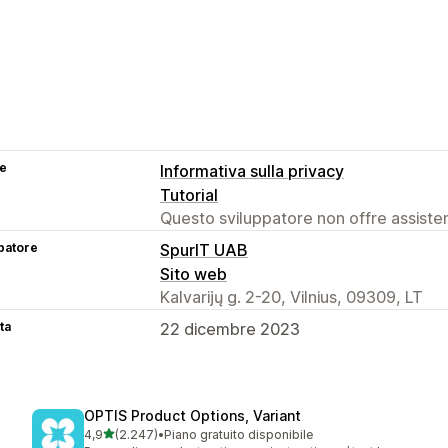
se
Informativa sulla privacy
Tutorial
Questo sviluppatore non offre assistenz
patore
SpurIT UAB
Sito web
Kalvarijų g. 2-20, Vilnius, 09309, LT
ta
22 dicembre 2023
OPTIS Product Options, Variant
stelle su 5
4,9
(2.247)
•
Piano gratuito disponibile
2247 recensioni totali