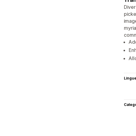
Diver
picke
image
myria
comm
Add
Enh
All
Lingu
Categ