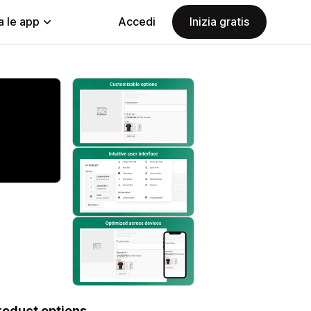
a le app
Accedi
Inizia gratis
roduct options.