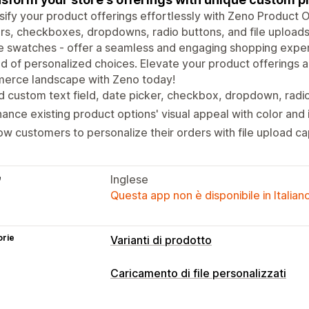
sify your product offerings effortlessly with Zeno Product O
rs, checkboxes, dropdowns, radio buttons, and file uploads,
 swatches - offer a seamless and engaging shopping exper
d of personalized choices. Elevate your product offerings a
erce landscape with Zeno today!
 custom text field, date picker, checkbox, dropdown, radi
ance existing product options' visual appeal with color an
ow customers to personalize their orders with file upload cap
e
Inglese
Questa app non è disponibile in Italian
orie
Varianti di prodotto
Personalizzazione
Caricamento di file personalizzati
Caselle di spunta
Campioni di colore
Tipi di file