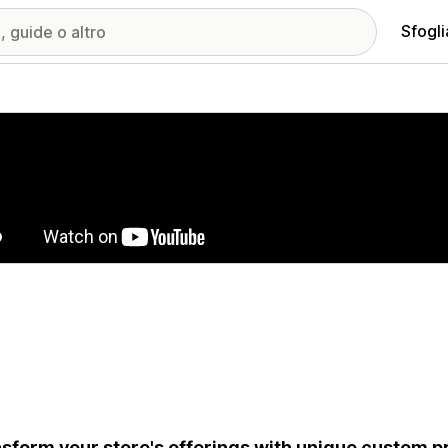
Sfogli
ria immagini in evidenza
sform your store's offerings with unique custom p