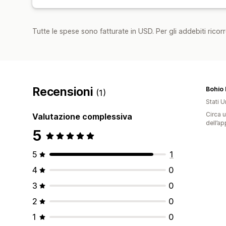
Tutte le spese sono fatturate in USD. Per gli addebiti ricorre
Recensioni
Bohio
(1)
Stati Un
Circa u
Valutazione complessiva
dell’ap
5
5
1
4
0
3
0
2
0
1
0