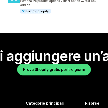
Personalize product options variant option w/ text box,
add on
Built for Shopify
i aggiungere un’
Prova Shopify gratis per tre giorni
Categorie principali
Risorse