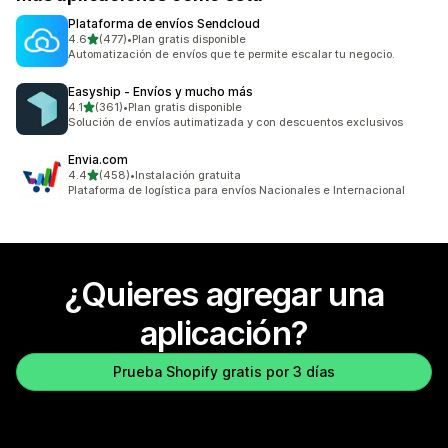
Plataforma de envíos Sendcloud
de 5 estrellas
4.6
(477)
•
Plan gratis disponible
477 reseñas en total
Automatización de envíos que te permite escalar tu negocio.
Easyship ‑ Envíos y mucho más
de 5 estrellas
4.1
(361)
•
Plan gratis disponible
361 reseñas en total
Solución de envíos autimatizada y con descuentos exclusivos
Envia.com
de 5 estrellas
4.4
(458)
•
Instalación gratuita
458 reseñas en total
Plataforma de logística para envíos Nacionales e Internacional
¿Quieres agregar una
aplicación?
Prueba Shopify gratis por 3 días