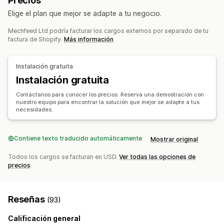
Precios
Basado en el cliente
Basado en la dimensión
Escaneo de códigos de barras
Listas de recogida
Elige el plan que mejor se adapte a tu negocio.
Basado en la distancia
Basado en el producto
Reglas de envío
Fecha de entrega
Basado en la cantidad
Basado en el peso
Código postal
Sincronización de pedidos
Mechfeed Ltd podría facturar los cargos externos por separado de tu
factura de Shopify.
Más información
Selección de empresa de transportes
Tarifas de envío
Personalización
Restricciones de apartados de correos
Fecha de entrega
Gestión de envíos
Instalación gratuita
Tiempo de entrega
Renombrar opciones
Ocultar tasas
Sincronización de pedidos
Seguimiento en tiempo real
Instalación gratuita
Geolocalización
Reglas personalizadas
Actualizaciones de pedidos
Contáctanos para conocer los precios. Reserva una demostración con
Informes y estadísticas de envíos
nuestro equipo para encontrar la solución que mejor se adapte a tus
necesidades.
Contiene texto traducido automáticamente
Mostrar original
Todos los cargos se facturan en USD.
Ver todas las opciones de
precios
Reseñas
(93)
Calificación general