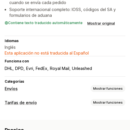
cuando se envía cada pedido
Soporte internacional completo: IOSS, códigos del SA y
formularios de aduana
Contiene texto traducido automáticamente
Mostrar original
Idiomas
Inglés
Esta aplicación no está traducida al Español
Funciona con
DHL
DPD
Evri
FedEx
Royal Mail
Unleashed
Categorías
Envíos
Mostrar funciones
Etiquetas y embalaje
Tarifas de envío
Mostrar funciones
Creación de etiquetas
Personalización de etiquetas
Cálculo de tasas
Impresión masiva
Nota de entrega
Tarifa fija
Basado en la empresa de transportes
Documentos aduaneros
Etiquetas de devolución