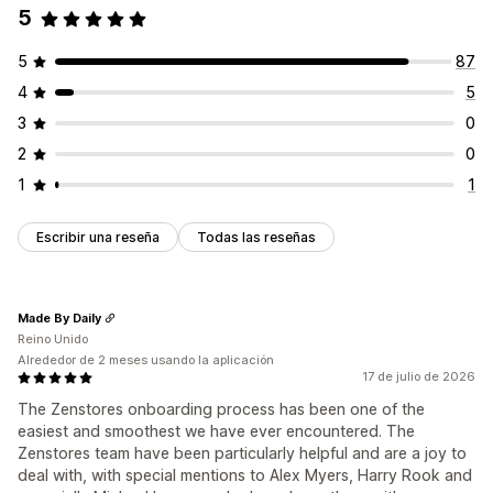
5
5
87
4
5
3
0
2
0
1
1
Escribir una reseña
Todas las reseñas
Made By Daily
Reino Unido
Alrededor de 2 meses usando la aplicación
17 de julio de 2026
The Zenstores onboarding process has been one of the
easiest and smoothest we have ever encountered. The
Zenstores team have been particularly helpful and are a joy to
deal with, with special mentions to Alex Myers, Harry Rook and