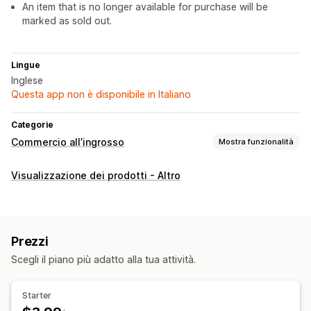
An item that is no longer available for purchase will be
marked as sold out.
Lingue
Inglese
Questa app non è disponibile in Italiano
Categorie
Commercio all’ingrosso
Mostra funzionalità
Opzioni di prezzo
Visualizzazione dei prodotti - Altro
Accesso per la vendita all’ingrosso
Gestione degli ordini
Evasione in blocco
Prezzi
Scegli il piano più adatto alla tua attività.
Starter