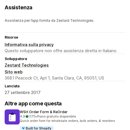
Assistenza
Assistenza per l’app fornita da Zestard Technologies.
Risorse
Informativa sulla privacy
Questo sviluppatore non offre assistenza diretta in Italiano.
Sviluppatore
Zestard Technologies
Sito web
3681 Peacock Ct, Apt 1, Santa Clara, CA, 95051, US
Lanciata
27 settembre 2017
Altre app come questa
WSH Order Form & ReOrder
stelle su 5
4,9
(171)
•
Piano gratuito disponibile
171 recensioni totali
Quick order form for wholesale orders, bulk orders, & reorders
Built for Shopify