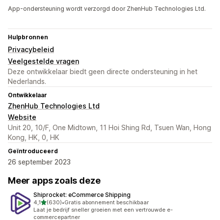
App-ondersteuning wordt verzorgd door ZhenHub Technologies Ltd.
Hulpbronnen
Privacybeleid
Veelgestelde vragen
Deze ontwikkelaar biedt geen directe ondersteuning in het
Nederlands.
Ontwikkelaar
ZhenHub Technologies Ltd
Website
Unit 20, 10/F, One Midtown, 11 Hoi Shing Rd, Tsuen Wan, Hong
Kong, HK, 0, HK
Geïntroduceerd
26 september 2023
Meer apps zoals deze
Shiprocket: eCommerce Shipping
van 5 sterren
4,1
(630)
•
Gratis abonnement beschikbaar
630 recensies in totaal
Laat je bedrijf sneller groeien met een vertrouwde e-
commercepartner