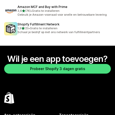
Amazon MCF and Buy with Prime
van 5 sterren
3,6
(74)
•
Gratis te installeren
74 recensies in totaal
Gebruik je Amazon-voorraad voor snelle en betrouwbare levering
Shopify Fulfillment Network
van 5 sterren
1,9
(3)
•
Gratis te installeren
3 recensies in totaal
Schaal je bedrijf op met ons netwerk van fulfillmentpartners
Wil je een app toevoegen?
Probeer Shopify 3 dagen gratis