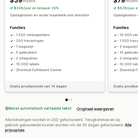
$39
$79
/maand
/maan
of $348/jaar en bespaar 26%
of $828/jaar 
Opslagkosten en ander maatwerk voor diensten
Opslagkosten 
Functies
Functies
- 1.500 verkooporders
- 10.000 ve
- 200 traceringen
- 1.500 trac
- 1 magazijn
- 3 magazij
- 5 gebruikers
- 10 gebruik
- 2 integraties
- 3 integrati
- 10.000 labels
- 10.000 lab
- ZhenHub Fulfillment Center
- ZhenHub Fu
Gratis proefperiode van 14 dagen
Gratis proefp
Bevat automatisch vertaalde tekst
Origineel weergeven
Alle betalingen worden in USD gefactureerd. Terugkerende en op
gebruik gebaseerde kosten worden om de 30 dagen gefactureerd.
Alle
prijsopties