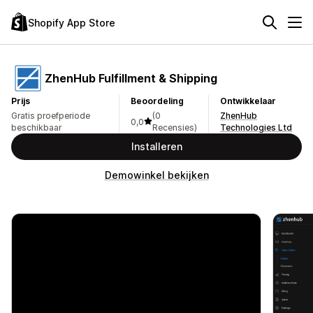
Shopify App Store
ZhenHub Fulfillment & Shipping
Prijs
Beoordeling
Ontwikkelaar
Gratis proefperiode
(0
ZhenHub
0,0
beschikbaar
Recensies)
Technologies Ltd
Installeren
Demowinkel bekijken