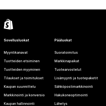
Sovellusluokat
Pääluokat
Myyntikanavat
Suoratoimitus
Tuotteiden etsiminen
Markkinapaikat
Tuotteiden myyminen
Tuotearvostelut
Tilaukset ja toimitukset
Lisämyynti ja tuotepaketit
Kaupan suunnittelu
Sähköpostimarkkinointi
Markkinointi ja konversio
Hakukoneoptimointi
Kaupan hallinnointi
Lähetys