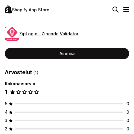
Shopify App Store
ZipLogic ‑ Zipcode Validator
Asenna
Arvostelut
(1)
Kokonaisarvio
1
5
0
4
0
3
0
2
0