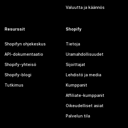
Valuutta ja käännös
Resurssit
Shopify
Shopifyn ohjekeskus
Tietoja
API-dokumentaatio
Uramahdollisuudet
Shopify-yhteisö
Sijoittajat
Shopify-blogi
Lehdistö ja media
Tutkimus
Kumppanit
Affiliate-kumppanit
Oikeudelliset asiat
Palvelun tila