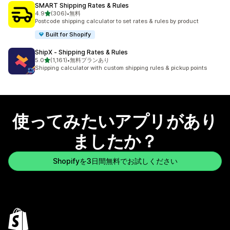
SMART Shipping Rates & Rules
5つ星中
4.9
(306)
•
無料
合計レビュー数：306件
Postcode shipping calculator to set rates & rules by product
Built for Shopify
ShipX ‑ Shipping Rates & Rules
5つ星中
5.0
(1,161)
•
無料プランあり
合計レビュー数：1161件
Shipping calculator with custom shipping rules & pickup points
使ってみたいアプリがあり
ましたか？
Shopifyを3日間無料でお試しください