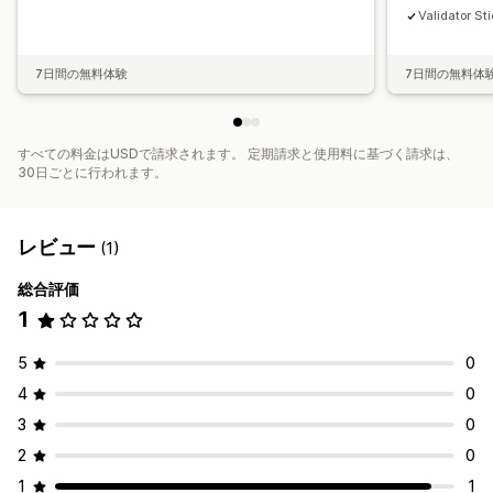
Validator St
7日間の無料体験
7日間の無料体
すべての料金はUSDで請求されます。 定期請求と使用料に基づく請求は、
30日ごとに行われます。
レビュー
(1)
総合評価
1
5
0
4
0
3
0
2
0
1
1