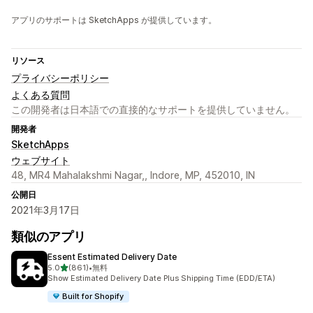
アプリのサポートは SketchApps が提供しています。
リソース
プライバシーポリシー
よくある質問
この開発者は日本語での直接的なサポートを提供していません。
開発者
SketchApps
ウェブサイト
48, MR4 Mahalakshmi Nagar,, Indore, MP, 452010, IN
公開日
2021年3月17日
類似のアプリ
Essent Estimated Delivery Date
5つ星中
5.0
(861)
•
無料
合計レビュー数：861件
Show Estimated Delivery Date Plus Shipping Time (EDD/ETA)
Built for Shopify