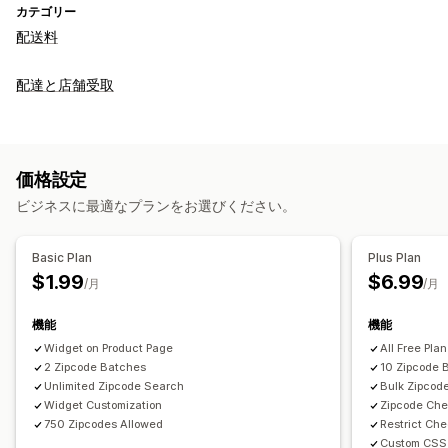
カテゴリー
配送料
配達と店舗受取
価格設定
ビジネスに最適なプランをお選びください。
Basic Plan
Plus Plan
$1.99
$6.99
/月
/月
機能
機能
Widget on Product Page
All Free Pla
2 Zipcode Batches
10 Zipcode 
Unlimited Zipcode Search
Bulk Zipcod
Widget Customization
Zipcode Che
750 Zipcodes Allowed
Restrict Ch
Custom CSS