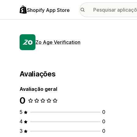
Shopify App Store
Zo Age Verification
Avaliações
Avaliação geral
0
5
0
4
0
3
0