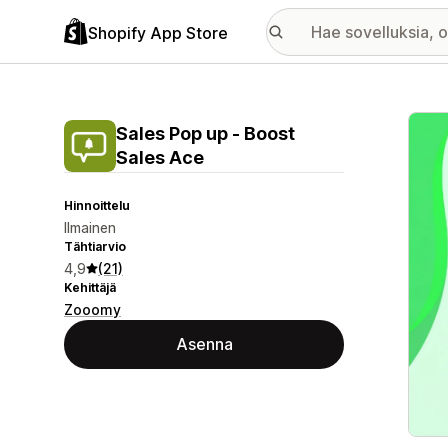
Shopify App Store
Esitt
Sales Pop up ‑ Boost
Sales Ace
Hinnoittelu
Ilmainen
Tähtiarvio
4,9
(21)
Kehittäjä
Zooomy
Asenna