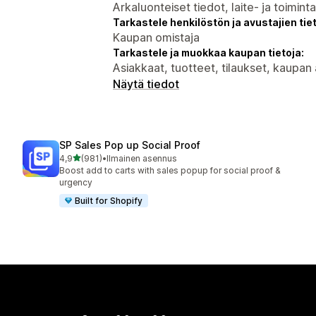
Arkaluonteiset tiedot, laite- ja toimint
Tarkastele henkilöstön ja avustajien tiet
Kaupan omistaja
Tarkastele ja muokkaa kaupan tietoja:
Asiakkaat, tuotteet, tilaukset, kaupan
Näytä tiedot
SP Sales Pop up Social Proof
/ 5 tähteä
4,9
(981)
•
Ilmainen asennus
981 arvostelua yhteensä
Boost add to carts with sales popup for social proof &
urgency
Built for Shopify