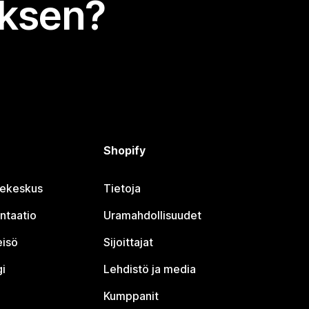
uksen?
Shopify
jekeskus
Tietoja
ntaatio
Uramahdollisuudet
eisö
Sijoittajat
i
Lehdistö ja media
Kumppanit