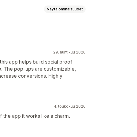
Näytä ominaisuudet
Mukautetut ponnahdusikkunat
29. huhtikuu 2026
his app helps build social proof
p. The pop‑ups are customizable,
increase conversions. Highly
4. toukokuu 2026
 the app it works like a charm.