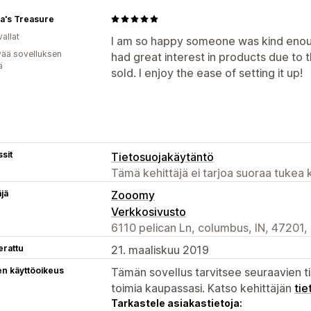
's Treasure
allat
I am so happy someone was kind enou
vää sovelluksen
had great interest in products due to 
ä
sold. I enjoy the ease of setting it up!
sit
Tietosuojakäytäntö
Tämä kehittäjä ei tarjoa suoraa tukea k
äjä
Zooomy
Verkkosivusto
6110 pelican Ln, columbus, IN, 47201,
erattu
21. maaliskuu 2019
en käyttöoikeus
Tämän sovellus tarvitsee seuraavien ti
toimia kaupassasi. Katso kehittäjän
tie
Tarkastele asiakastietoja: