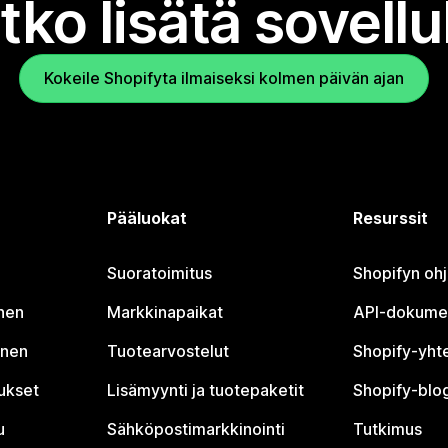
tko lisätä sovell
Kokeile Shopifyta ilmaiseksi kolmen päivän ajan
Pääluokat
Resurssit
Suoratoimitus
Shopifyn oh
nen
Markkinapaikat
API-dokume
inen
Tuotearvostelut
Shopify-yht
tukset
Lisämyynti ja tuotepaketit
Shopify-blog
u
Sähköpostimarkkinointi
Tutkimus