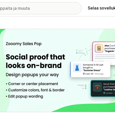
Selaa sovellu
elykuvagalleria