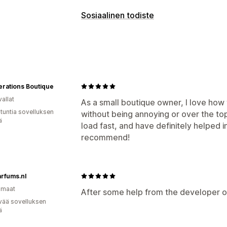
Ponnahdusilmoitustyypit
Sosiaalinen todiste
Myyntiponnahdusikkunat
Ilmoitukset
Näyttövaihtoehdot
Myyntien määrä
Analytiikka
rations Boutique
Sitoutumisen seuranta
allat
As a small boutique owner, I love how t
 tuntia sovelluksen
without being annoying or over the to
ä
load fast, and have definitely helped 
recommend!
rfums.nl
omaat
After some help from the developer of
vää sovelluksen
ä