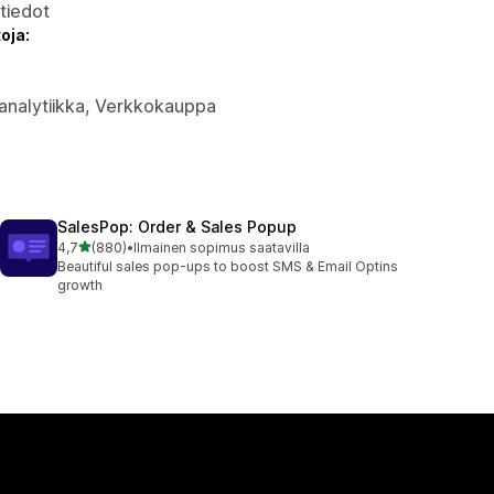
atiedot
oja:
 analytiikka, Verkkokauppa
SalesPop: Order & Sales Popup
/ 5 tähteä
4,7
(880)
•
Ilmainen sopimus saatavilla
880 arvostelua yhteensä
Beautiful sales pop-ups to boost SMS & Email Optins
growth