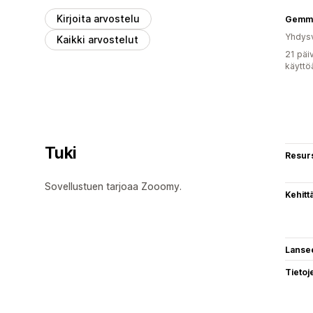
Kirjoita arvostelu
Gemma
Yhdysv
Kaikki arvostelut
21 päi
käyttö
Tuki
Resurs
Sovellustuen tarjoaa Zooomy.
Kehitt
Lanse
Tietoj