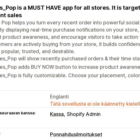
s_Pop is a MUST HAVE app for all stores. It is targ
nt sales
 Pop helps you turn every recent order into powerful socia
By displaying real-time purchase notifications on your stor
 product awareness, and encourage visitors to take action
mers are actively buying from your store, it builds confid
popular, trusted, and desirable.
es_Pop will show recently purchased orders & their time st
les_Pop adds BUY NOW button to increase product awarenes
es_Pop is fully customizable. Choose your placement, color
Englanti
Tätä sovellusta ei ole käännetty kiele
 seuraavan kanssa:
Kassa
Shopify Admin
t
Ponnahdusilmoitukset