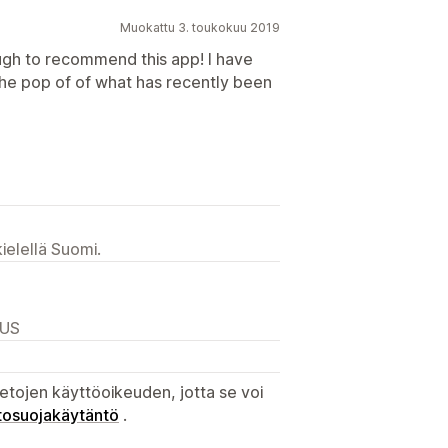
Muokattu 3. toukokuu 2019
gh to recommend this app! I have
the pop of of what has recently been
ielellä Suomi.
 US
etojen käyttöoikeuden, jotta se voi
tosuojakäytäntö
.