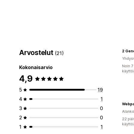
Arvostelut
2 Gene
(21)
Yhdysv
Noin 7
Kokonaisarvio
käyttö
4,9
5
19
4
1
Webpa
3
0
Alank
2
0
22 päi
käyttö
1
1