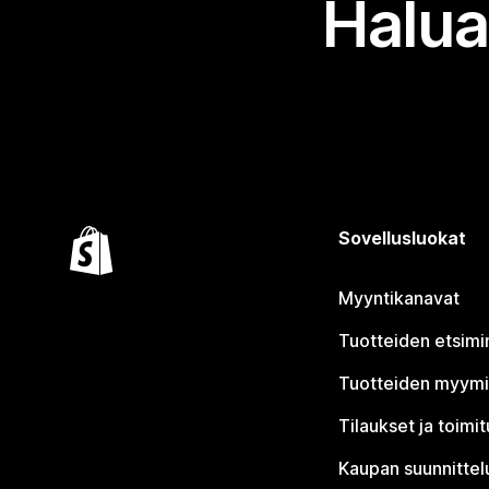
Halua
Sovellusluokat
Myyntikanavat
Tuotteiden etsimi
Tuotteiden myym
Tilaukset ja toimi
Kaupan suunnittel