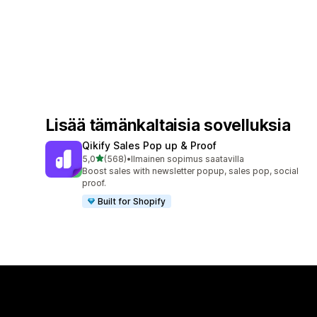
Lisää tämänkaltaisia sovelluksia
Qikify Sales Pop up & Proof
/ 5 tähteä
5,0
(568)
•
Ilmainen sopimus saatavilla
568 arvostelua yhteensä
Boost sales with newsletter popup, sales pop, social
proof.
Built for Shopify