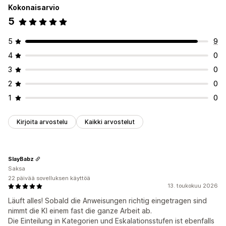
Tilauspäivitykset
Ristiinmyynti
Lisämyynti
Kokonaisarvio
Lippujen myynti
Yhtenäinen saapuneet-kansio
5
Automaattinen osoittaminen
Tunnisteet
Roskapostin tunnistus
Tilausten seuranta
Monikielisyys
5
9
Useat kaupat
Analytiikka
4
0
3
0
2
0
1
0
Kirjoita arvostelu
Kaikki arvostelut
SlayBabz
Saksa
22 päivää sovelluksen käyttöä
13. toukokuu 2026
Läuft alles! Sobald die Anweisungen richtig eingetragen sind
nimmt die KI einem fast die ganze Arbeit ab.
Die Einteilung in Kategorien und Eskalationsstufen ist ebenfalls