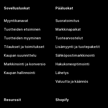
Sovellusluokat
Pääluokat
Myyntikanavat
Suoratoimitus
Tuotteiden etsiminen
Markkinapaikat
Tuotteiden myyminen
Tuotearvostelut
Tilaukset ja toimitukset
Lisämyynti ja tuotepaketit
Kaupan suunnittelu
Sähköpostimarkkinointi
Markkinointi ja konversio
Hakukoneoptimointi
Kaupan hallinnointi
Lähetys
Valuutta ja käännös
Resurssit
Shopify