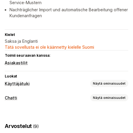
Service-Mustern
Nachträglicher Import und automatische Bearbeitung offener
Kundenanfragen
Kielet
Saksa ja Englanti
Tätä sovellusta ei ole käännetty kielelle Suomi
Toimii seuraavan kanssa:
Asiakastilit
Luokat
Käyttäjätuki
Näytä ominaisuudet
Kanavat
Chatti
Näytä ominaisuudet
Sähköposti
Some
Itsepalvelu
Help Center
Automaattiset vastaukset
Yhteydenotto­lomake
Usein kysyttyä
Alennukset
Usein kysyttyä
Tervehdykset
Työnkulun automaatio
Arvostelut
(9)
Tuotesuositukset
Pikavastaukset
Arvostelupyynnöt
Automaattinen vastaus
Vastausmallit
Tekoälyvastaukset