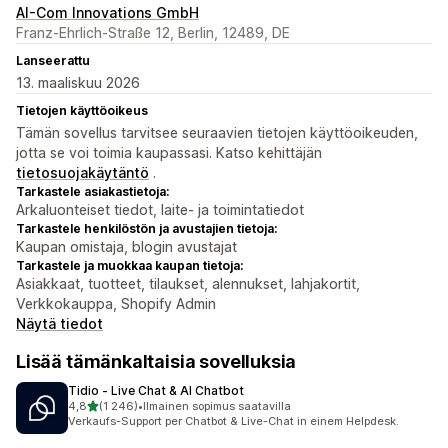
AI-Com Innovations GmbH
Franz-Ehrlich-Straße 12, Berlin, 12489, DE
Lanseerattu
13. maaliskuu 2026
Tietojen käyttöoikeus
Tämän sovellus tarvitsee seuraavien tietojen käyttöoikeuden,
jotta se voi toimia kaupassasi. Katso kehittäjän
tietosuojakäytäntö
.
Tarkastele asiakastietoja:
Arkaluonteiset tiedot, laite- ja toimintatiedot
Tarkastele henkilöstön ja avustajien tietoja:
Kaupan omistaja, blogin avustajat
Tarkastele ja muokkaa kaupan tietoja:
Asiakkaat, tuotteet, tilaukset, alennukset, lahjakortit,
Verkkokauppa, Shopify Admin
Näytä tiedot
Lisää tämänkaltaisia sovelluksia
Tidio ‑ Live Chat & AI Chatbot
/ 5 tähteä
4,8
(1 246)
•
Ilmainen sopimus saatavilla
1246 arvostelua yhteensä
Verkaufs-Support per Chatbot & Live-Chat in einem Helpdesk.