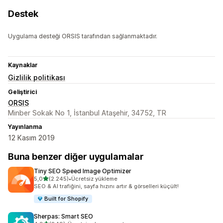
Destek
Uygulama desteği ORSIS tarafından sağlanmaktadır.
Kaynaklar
Gizlilik politikası
Geliştirici
ORSIS
Minber Sokak No 1, İstanbul Ataşehir, 34752, TR
Yayınlanma
12 Kasım 2019
Buna benzer diğer uygulamalar
Tiny SEO Speed Image Optimizer
5 yıldız üzerinden
5,0
(2.245)
•
Ücretsiz yükleme
toplam 2245 değerlendirme
SEO & AI trafiğini, sayfa hızını artır & görselleri küçült!
Built for Shopify
Sherpas: Smart SEO