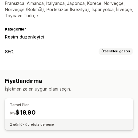
Fransızca, Almanca, İtalyanca, Japonca, Korece, Norveççe,
Norveççe (Bokmål), Portekizce (Brezilya), İspanyolca, İsveççe,
Taycave Türkçe
Kategoriler
Resim düzenleyici
SEO
Özellikleri göster
SEO araçları
Görsel sıkıştırma
Görsel yeniden boyutlandırma
Fiyatlandırma
ALT metin
Görsel optimizasyonu
İşletmenize en uygun planı seçin.
Performansı izleme
SEO puanı
Temel Plan
$19.90
/ay
2 günlük ücretsiz deneme