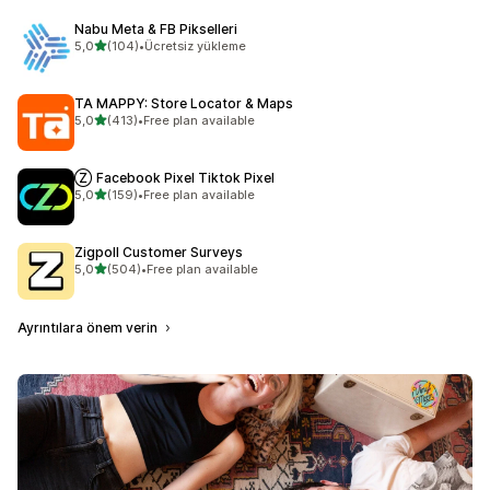
Nabu Meta & FB Pikselleri
5 yıldız üzerinden
5,0
(104)
•
Ücretsiz yükleme
toplam 104 değerlendirme
TA MAPPY: Store Locator & Maps
5 yıldız üzerinden
5,0
(413)
•
Free plan available
toplam 413 değerlendirme
Ⓩ Facebook Pixel Tiktok Pixel
5 yıldız üzerinden
5,0
(159)
•
Free plan available
toplam 159 değerlendirme
Zigpoll Customer Surveys
5 yıldız üzerinden
5,0
(504)
•
Free plan available
toplam 504 değerlendirme
Ayrıntılara önem verin