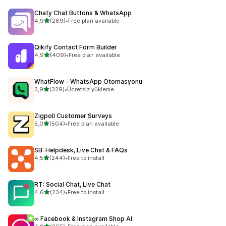
Chaty Chat Buttons & WhatsApp
5 yıldız üzerinden
4,9
(289)
•
Free plan available
toplam 289 değerlendirme
Qikify Contact Form Builder
5 yıldız üzerinden
4,9
(409)
•
Free plan available
toplam 409 değerlendirme
WhatFlow ‑ WhatsApp Otomasyonu
5 yıldız üzerinden
3,9
(329)
•
Ücretsiz yükleme
toplam 329 değerlendirme
Zigpoll Customer Surveys
5 yıldız üzerinden
5,0
(504)
•
Free plan available
toplam 504 değerlendirme
SB: Helpdesk, Live Chat & FAQs
5 yıldız üzerinden
4,5
(244)
•
Free to install
toplam 244 değerlendirme
RT: Social Chat, Live Chat
5 yıldız üzerinden
4,6
(234)
•
Free to install
toplam 234 değerlendirme
∞ Facebook & Instagram Shop AI
5 yıldız üzerinden