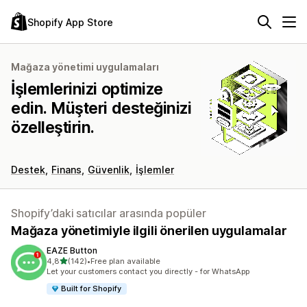
Shopify App Store
Mağaza yönetimi uygulamaları
İşlemlerinizi optimize
edin. Müşteri desteğinizi
özelleştirin.
Destek
Finans
Güvenlik
İşlemler
Shopify’daki satıcılar arasında popüler
Mağaza yönetimiyle ilgili önerilen uygulamalar
EAZE Button
5 yıldız üzerinden
4,8
(142)
•
Free plan available
toplam 142 değerlendirme
Let your customers contact you directly - for WhatsApp
Built for Shopify