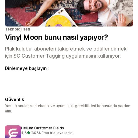
Teknoloji seti
Vinyl Moon bunu nasıl yapıyor?
Plak kulübü, aboneleri takip etmek ve ödüllendirmek
için SC Customer Tagging uygulamasını kullanıyor.
Dinlemeye başlayın
Güvenlik
Yasal konular, sahtekarlık ve uyumluluk gereklilikleri konusunda yardım
alın.
Helium Customer Fields
5 yıldız üzerinden
4,6
(306)
•
Free trial available
toplam 306 değerlendirme