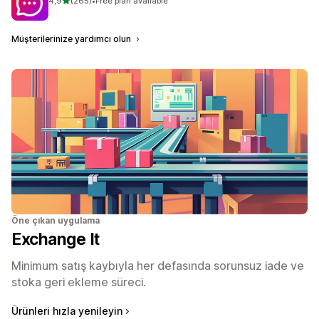
4,9
(265)
•
Free plan available
toplam 265 değerlendirme
Müşterilerinize yardımcı olun
Öne çıkan uygulama
Exchange It
Minimum satış kaybıyla her defasında sorunsuz iade ve
stoka geri ekleme süreci.
Ürünleri hızla yenileyin