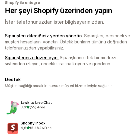
Shopify ile entegre
Her şeyi Shopify üzerinden yapın
İster telefonunuzdan ister bilgisayarınızdan.
Siparişleri dilediğiniz yerden yönetin.
Siparişleri, personeli ve
müşteri hesaplarını yönetin. Üstelik bunların tümünü doğrudan
telefonunuzdan yapabilirsiniz.
Siparişlerinizi düzenleyin.
Siparişlerinizi tek bir merkezi
sistemden izleyin, öncelik sırasına koyun ve gönderin.
Destek
Müşteri bağlılığı ancak kusursuz müşteri hizmetleriyle sağlanır.
tawk.to Live Chat
5 yıldız üzerinden
3,6
(55)
•
Free
toplam 55 değerlendirme
Shopify Inbox
5 yıldız üzerinden
4,6
(5.484)
•
Free
toplam 5484 değerlendirme