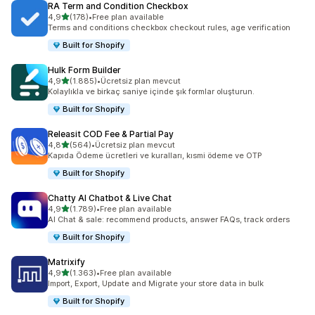
RA Term and Condition Checkbox
5 yıldız üzerinden
4,9
(178)
•
Free plan available
toplam 178 değerlendirme
Terms and conditions checkbox checkout rules, age verification
Built for Shopify
Hulk Form Builder
5 yıldız üzerinden
4,9
(1.885)
•
Ücretsiz plan mevcut
toplam 1885 değerlendirme
Kolaylıkla ve birkaç saniye içinde şık formlar oluşturun.
Built for Shopify
Releasit COD Fee & Partial Pay
5 yıldız üzerinden
4,8
(564)
•
Ücretsiz plan mevcut
toplam 564 değerlendirme
Kapıda Ödeme ücretleri ve kuralları, kısmi ödeme ve OTP
Built for Shopify
Chatty AI Chatbot & Live Chat
5 yıldız üzerinden
4,9
(1.789)
•
Free plan available
toplam 1789 değerlendirme
AI Chat & sale: recommend products, answer FAQs, track orders
Built for Shopify
Matrixify
5 yıldız üzerinden
4,9
(1.363)
•
Free plan available
toplam 1363 değerlendirme
Import, Export, Update and Migrate your store data in bulk
Built for Shopify