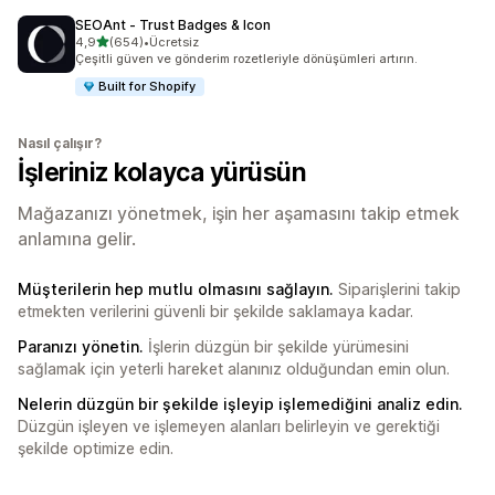
SEOAnt ‑ Trust Badges & Icon
5 yıldız üzerinden
4,9
(654)
•
Ücretsiz
toplam 654 değerlendirme
Çeşitli güven ve gönderim rozetleriyle dönüşümleri artırın.
Built for Shopify
Nasıl çalışır?
İşleriniz kolayca yürüsün
Mağazanızı yönetmek, işin her aşamasını takip etmek
anlamına gelir.
Müşterilerin hep mutlu olmasını sağlayın.
Siparişlerini takip
etmekten verilerini güvenli bir şekilde saklamaya kadar.
Paranızı yönetin.
İşlerin düzgün bir şekilde yürümesini
sağlamak için yeterli hareket alanınız olduğundan emin olun.
Nelerin düzgün bir şekilde işleyip işlemediğini analiz edin.
Düzgün işleyen ve işlemeyen alanları belirleyin ve gerektiği
şekilde optimize edin.