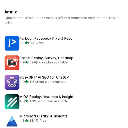
Analiz
İşinizin her adımını analiz ederek kârınızı artırmanın yöntemlerini tespit
edin.
Parkour: Facebook Pixel & Feed
5 yıldız üzerinden
5,0
(175)
•
Free
toplam 175 değerlendirme
Propel Replay, Survey, Heatmap
5 yıldız üzerinden
4,9
(599)
•
Free plan available
toplam 599 değerlendirme
IndexGPT: AI SEO for ChatGPT
5 yıldız üzerinden
4,9
(118)
•
Free plan available
toplam 118 değerlendirme
MIDA Replay, Heatmap & Insight
5 yıldız üzerinden
4,9
(469)
•
Free plan available
toplam 469 değerlendirme
Microsoft Clarity: AI Insights
5 yıldız üzerinden
4,6
(1.817)
•
Free
toplam 1817 değerlendirme