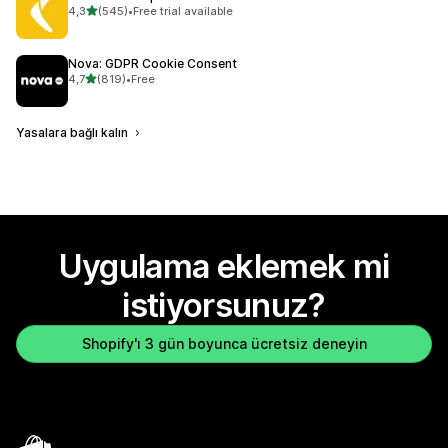
5 yıldız üzerinden
4,3
(545)
•
Free trial available
toplam 545 değerlendirme
Nova: GDPR Cookie Consent
5 yıldız üzerinden
4,7
(819)
•
Free
toplam 819 değerlendirme
Yasalara bağlı kalın
Uygulama eklemek mi
istiyorsunuz?
Shopify'ı 3 gün boyunca ücretsiz deneyin