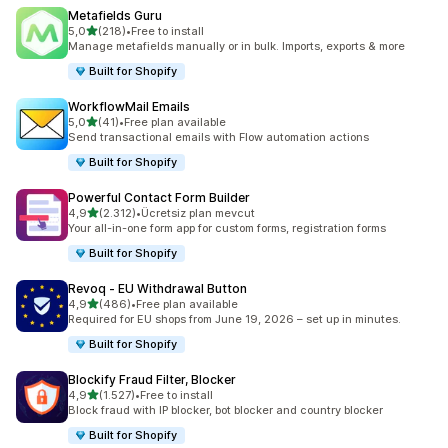
Metafields Guru
5 yıldız üzerinden
5,0
(218)
•
Free to install
toplam 218 değerlendirme
Manage metafields manually or in bulk. Imports, exports & more
Built for Shopify
WorkflowMail Emails
5 yıldız üzerinden
5,0
(41)
•
Free plan available
toplam 41 değerlendirme
Send transactional emails with Flow automation actions
Built for Shopify
Powerful Contact Form Builder
5 yıldız üzerinden
4,9
(2.312)
•
Ücretsiz plan mevcut
toplam 2312 değerlendirme
Your all-in-one form app for custom forms, registration forms
Built for Shopify
Revoq ‑ EU Withdrawal Button
5 yıldız üzerinden
4,9
(486)
•
Free plan available
toplam 486 değerlendirme
Required for EU shops from June 19, 2026 – set up in minutes.
Built for Shopify
Blockify Fraud Filter, Blocker
5 yıldız üzerinden
4,9
(1.527)
•
Free to install
toplam 1527 değerlendirme
Block fraud with IP blocker, bot blocker and country blocker
Built for Shopify