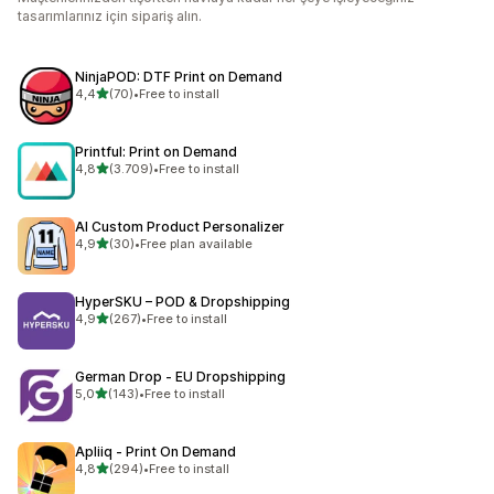
tasarımlarınız için sipariş alın.
NinjaPOD: DTF Print on Demand
5 yıldız üzerinden
4,4
(70)
•
Free to install
toplam 70 değerlendirme
Printful: Print on Demand
5 yıldız üzerinden
4,8
(3.709)
•
Free to install
toplam 3709 değerlendirme
AI Custom Product Personalizer
5 yıldız üzerinden
4,9
(30)
•
Free plan available
toplam 30 değerlendirme
HyperSKU – POD & Dropshipping
5 yıldız üzerinden
4,9
(267)
•
Free to install
toplam 267 değerlendirme
German Drop ‑ EU Dropshipping
5 yıldız üzerinden
5,0
(143)
•
Free to install
toplam 143 değerlendirme
Apliiq ‑ Print On Demand
5 yıldız üzerinden
4,8
(294)
•
Free to install
toplam 294 değerlendirme