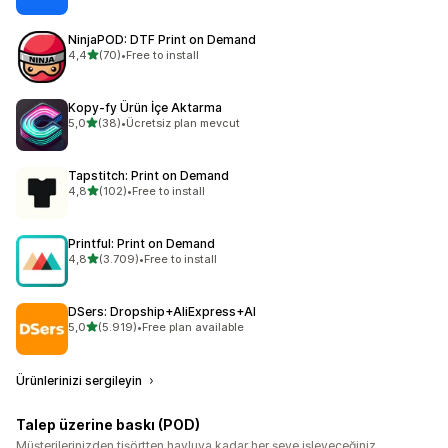
NinjaPOD: DTF Print on Demand
5 yıldız üzerinden
4,4
(70)
•
Free to install
toplam 70 değerlendirme
Kopy‑fy Ürün İçe Aktarma
5 yıldız üzerinden
5,0
(38)
•
Ücretsiz plan mevcut
toplam 38 değerlendirme
Tapstitch: Print on Demand
5 yıldız üzerinden
4,8
(102)
•
Free to install
toplam 102 değerlendirme
Printful: Print on Demand
5 yıldız üzerinden
4,8
(3.709)
•
Free to install
toplam 3709 değerlendirme
DSers: Dropship+AliExpress+AI
5 yıldız üzerinden
5,0
(5.919)
•
Free plan available
toplam 5919 değerlendirme
Ürünlerinizi sergileyin
Talep üzerine baskı (POD)
Müşterilerinizden tişörtten havluya kadar her şeye işleyeceğiniz