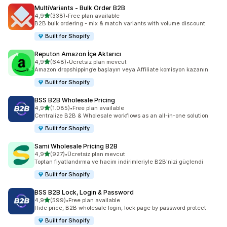
MultiVariants ‑ Bulk Order B2B
5 yıldız üzerinden
4,9
(338)
•
Free plan available
toplam 338 değerlendirme
B2B bulk ordering - mix & match variants with volume discount
Built for Shopify
Reputon Amazon İçe Aktarıcı
5 yıldız üzerinden
4,9
(648)
•
Ücretsiz plan mevcut
toplam 648 değerlendirme
Amazon dropshipping’e başlayın veya Affiliate komisyon kazanın
Built for Shopify
BSS B2B Wholesale Pricing
5 yıldız üzerinden
4,9
(1.085)
•
Free plan available
toplam 1085 değerlendirme
Centralize B2B & Wholesale workflows as an all-in-one solution
Built for Shopify
Sami Wholesale Pricing B2B
5 yıldız üzerinden
4,9
(927)
•
Ücretsiz plan mevcut
toplam 927 değerlendirme
Toptan fiyatlandırma ve hacim indirimleriyle B2B'nizi güçlendi
Built for Shopify
BSS B2B Lock, Login & Password
5 yıldız üzerinden
4,9
(599)
•
Free plan available
toplam 599 değerlendirme
Hide price, B2B wholesale login, lock page by password protect
Built for Shopify