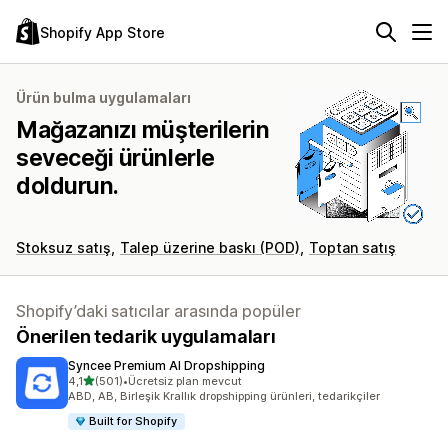
Shopify App Store
Ürün bulma uygulamaları
Mağazanızı müşterilerin
seveceği ürünlerle
doldurun.
Stoksuz satış
Talep üzerine baskı (POD)
Toptan satış
Shopify’daki satıcılar arasında popüler
Önerilen tedarik uygulamaları
Syncee Premium AI Dropshipping
5 yıldız üzerinden
4,1
(501)
•
Ücretsiz plan mevcut
toplam 501 değerlendirme
ABD, AB, Birleşik Krallık dropshipping ürünleri, tedarikçiler
Built for Shopify