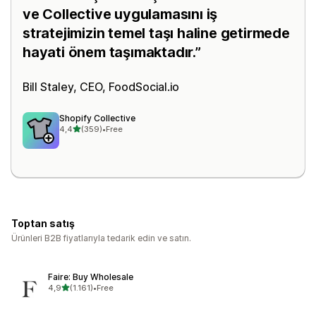
ve Collective uygulamasını iş
stratejimizin temel taşı haline getirmede
hayati önem taşımaktadır.
Bill Staley, CEO,
FoodSocial.io
Shopify Collective
5 yıldız üzerinden
4,4
(359)
•
Free
toplam 359 değerlendirme
Toptan satış
Ürünleri B2B fiyatlarıyla tedarik edin ve satın.
Faire: Buy Wholesale
5 yıldız üzerinden
4,9
(1.161)
•
Free
toplam 1161 değerlendirme