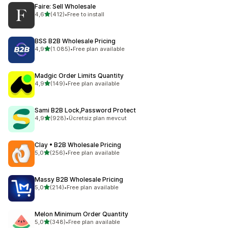
Faire: Sell Wholesale
5 yıldız üzerinden
4,6
(412)
•
Free to install
toplam 412 değerlendirme
BSS B2B Wholesale Pricing
5 yıldız üzerinden
4,9
(1.085)
•
Free plan available
toplam 1085 değerlendirme
Madgic Order Limits Quantity
5 yıldız üzerinden
4,9
(149)
•
Free plan available
toplam 149 değerlendirme
Sami B2B Lock,Password Protect
5 yıldız üzerinden
4,9
(928)
•
Ücretsiz plan mevcut
toplam 928 değerlendirme
Clay • B2B Wholesale Pricing
5 yıldız üzerinden
5,0
(256)
•
Free plan available
toplam 256 değerlendirme
Massy B2B Wholesale Pricing
5 yıldız üzerinden
5,0
(214)
•
Free plan available
toplam 214 değerlendirme
Melon Minimum Order Quantity
5 yıldız üzerinden
5,0
(348)
•
Free plan available
toplam 348 değerlendirme