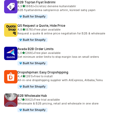
B2B Toptan Fiyat İndirimi
5 yıldız üzerinden
4,9
(688)
•
Ücretsiz deneme kullanılabilir
toplam 688 değerlendirme
B2B fiyatlandırma satışlarınızı artırın, küresel satış yapın
Built for Shopify
QS Request a Quote, Hide Price
5 yıldız üzerinden
4,8
(678)
•
Free plan available
toplam 678 değerlendirme
Request a quote & online price negotiation for B2B & wholesale
Built for Shopify
Avada B2B Order Limits
5 yıldız üzerinden
5,0
(268)
•
Free plan available
toplam 268 değerlendirme
Set minimum order limits to stop margin loss on small orders
Built for Shopify
Dropshipman: Easy Dropshipping
5 yıldız üzerinden
4,4
(281)
•
Free to install
toplam 281 değerlendirme
All-in-one dropshipping supplier with AliExpress, Alibaba,Temu
Built for Shopify
B2B Wholesale Hub
5 yıldız üzerinden
4,7
(662)
•
Free trial available
toplam 662 değerlendirme
Wholesale & B2B pricing, retail and wholesale in one store
Built for Shopify