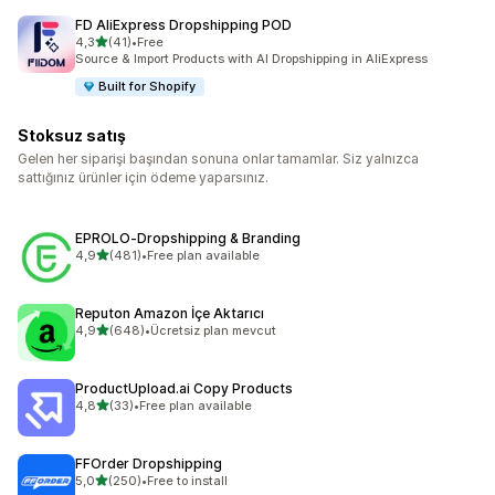
FD AliExpress Dropshipping POD
5 yıldız üzerinden
4,3
(41)
•
Free
toplam 41 değerlendirme
Source & Import Products with AI Dropshipping in AliExpress
Built for Shopify
Stoksuz satış
Gelen her siparişi başından sonuna onlar tamamlar. Siz yalnızca
sattığınız ürünler için ödeme yaparsınız.
EPROLO‑Dropshipping & Branding
5 yıldız üzerinden
4,9
(481)
•
Free plan available
toplam 481 değerlendirme
Reputon Amazon İçe Aktarıcı
5 yıldız üzerinden
4,9
(648)
•
Ücretsiz plan mevcut
toplam 648 değerlendirme
ProductUpload.ai Copy Products
5 yıldız üzerinden
4,8
(33)
•
Free plan available
toplam 33 değerlendirme
FFOrder Dropshipping
5 yıldız üzerinden
5,0
(250)
•
Free to install
toplam 250 değerlendirme