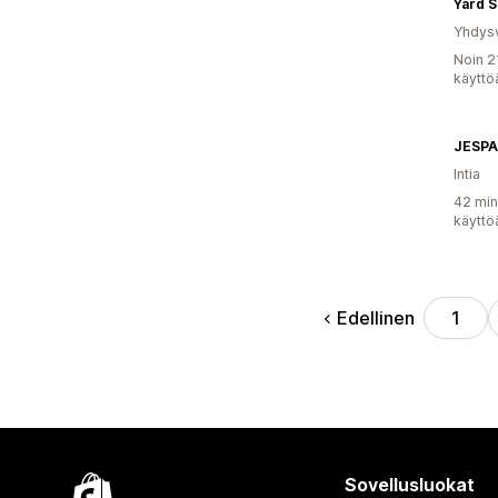
Yard S
Yhdysv
Noin 2
käyttö
JESP
Intia
42 min
käyttö
Edellinen
1
Sovellusluokat