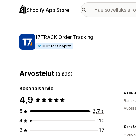
Shopify App Store
17TRACK Order Tracking
Built for Shopify
Arvostelut
(3 829)
Kokonaisarvio
Rélia 
4,9
Ransk
Vuosi 
5
3,7 t.
4
110
Sara&
3
17
Hongko