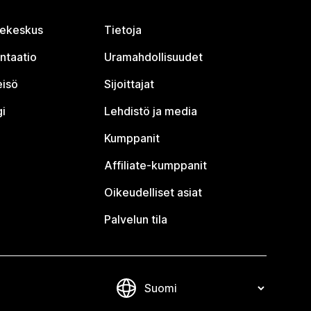
jekeskus
Tietoja
ntaatio
Uramahdollisuudet
eisö
Sijoittajat
i
Lehdistö ja media
Kumppanit
Affiliate-kumppanit
Oikeudelliset asiat
Palvelun tila