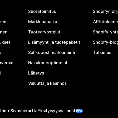
Suoratoimitus
Shopifyn oh
nen
Markkinapaikat
API-dokume
inen
Tuotearvostelut
Shopify-yht
tukset
Lisämyynti ja tuotepaketit
Shopify-blog
u
Sähköpostimarkkinointi
Tutkimus
nversio
Hakukoneoptimointi
i
Lähetys
Valuutta ja käännös
täntö
Sivustokartta
Yksityisyysvalinnat