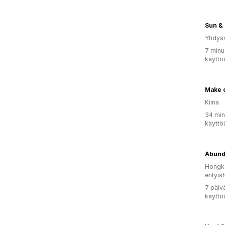
Sun & 
Yhdysv
7 minu
käyttö
Make 
Kiina
34 min
käyttö
Abund
Hongko
erityis
7 päiv
käyttö