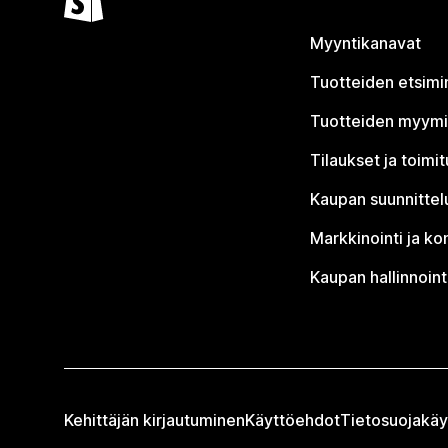
Myyntikanavat
Tuotteiden etsimi
Tuotteiden myym
Tilaukset ja toimi
Kaupan suunnittel
Markkinointi ja ko
Kaupan hallinnoint
Kehittäjän kirjautuminen
Käyttöehdot
Tietosuojakäy