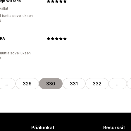
ign Wizards
allat
1 tuntia sovelluksen
ä
ARA
uuttia sovelluksen
ä
…
329
330
331
332
…
Pääluokat
Resurssit