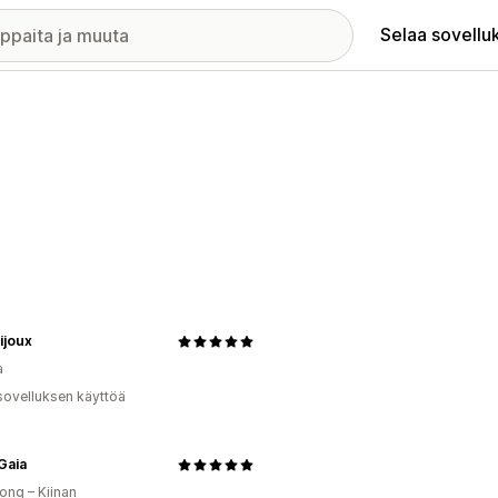
Selaa sovellu
Bijoux
a
sovelluksen käyttöä
Gaia
ng – Kiinan