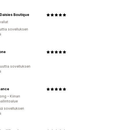
Daisies Boutique
allat
uttia sovelluksen
ä
one
uuttia sovelluksen
ä
ance
ng – Kiinan
hallintoalue
ää sovelluksen
ä