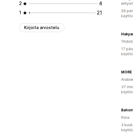
2
4
erityis
26 päi
1
21
käyttö
Kirjoita arvostelu
Hakya
Yhdist
17 päi
käyttö
MORE 
Arabie
37 min
käyttö
Baho
Kiina
3 kuuk
käyttö