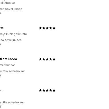
hallintoalue
vää sovelluksen
ä
rts
ynyt kuningaskunta
vää sovelluksen
ä
from Korea
miirikunnat
uuttia sovelluksen
ä
mu
autta sovelluksen
ä