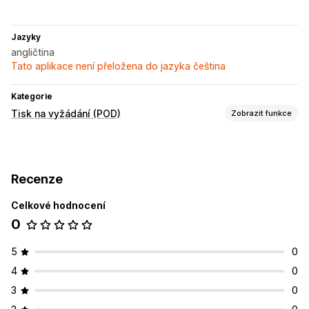
Jazyky
angličtina
Tato aplikace není přeložena do jazyka čeština
Kategorie
Tisk na vyžádání (POD)
Zobrazit funkce
Přizpůsobení produktů
Navrhovací nástroje
Generátor maket
Personalizace
Recenze
Produkty
Celkové hodnocení
Celoplošný potisk
Oděvy
Dárky ke svátkům
Ekologické
0
Možnosti dopravy
Sledování objednávek
5
0
4
0
3
0