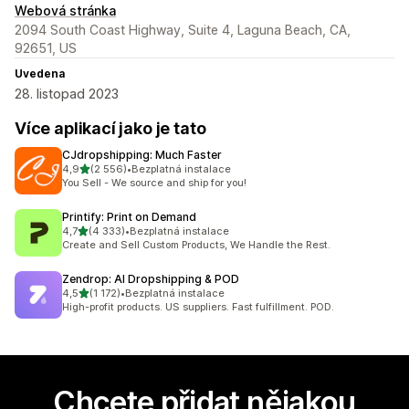
Webová stránka
2094 South Coast Highway, Suite 4, Laguna Beach, CA,
92651, US
Uvedena
28. listopad 2023
Více aplikací jako je tato
CJdropshipping: Much Faster
z 5 hvězd
4,9
(2 556)
•
Bezplatná instalace
Celkový počet recenzí: 2556
You Sell - We source and ship for you!
Printify: Print on Demand
z 5 hvězd
4,7
(4 333)
•
Bezplatná instalace
Celkový počet recenzí: 4333
Create and Sell Custom Products, We Handle the Rest.
Zendrop: AI Dropshipping & POD
z 5 hvězd
4,5
(1 172)
•
Bezplatná instalace
Celkový počet recenzí: 1172
High-profit products. US suppliers. Fast fulfillment. POD.
Chcete přidat nějakou