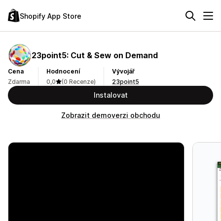
Shopify App Store
23point5: Cut & Sew on Demand
Cena
Hodnocení
Vývojář
Zdarma
0,0
(0 Recenze)
23point5
Instalovat
Zobrazit demoverzi obchodu