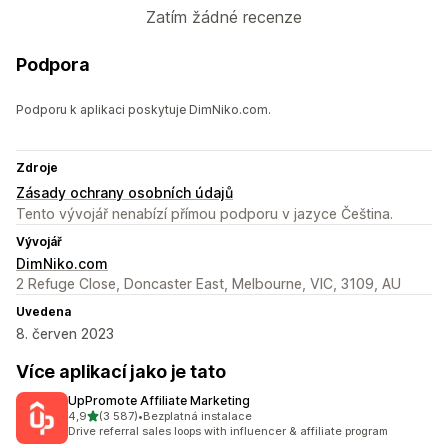
Zatím žádné recenze
Podpora
Podporu k aplikaci poskytuje DimNiko.com.
Zdroje
Zásady ochrany osobních údajů
Tento vývojář nenabízí přímou podporu v jazyce Čeština.
Vývojář
DimNiko.com
2 Refuge Close, Doncaster East, Melbourne, VIC, 3109, AU
Uvedena
8. červen 2023
Více aplikací jako je tato
UpPromote Affiliate Marketing
z 5 hvězd
4,9
(3 587)
•
Bezplatná instalace
Celkový počet recenzí: 3587
Drive referral sales loops with influencer & affiliate program