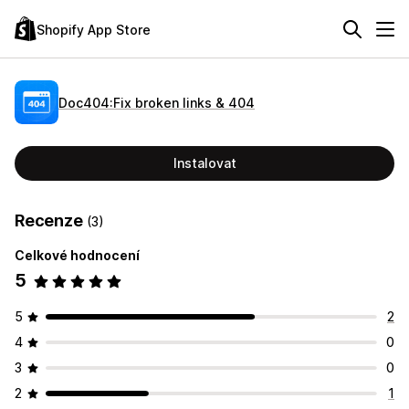
Shopify App Store
Doc404:Fix broken links & 404
Instalovat
Recenze
(3)
Celkové hodnocení
5
5
2
4
0
3
0
2
1