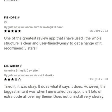
FITHOPE
Çin
Uygulamayı kullanma süresi:Yaklaşık 3 saat
25 Ekim 2023
One of the greatest review app that i have used ! the whole
structure is clear and user-friendly,easy to get a hange of it,
recommend 5 stars !
L.E. Wilson
Amerika Birleşik Devletleri
Uygulamayı kullanma süresi:4 dakika
16 Eylül 2023
Tried it, it was okay. It does what it says it does. However, the
biggest irritant was when I uninstalled this app, it left lots of
extra code all over my theme. Does not uninstall very cleanly.