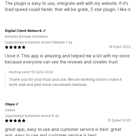
The plugin is easy to use, integrate well with my website. If it's
load speed could faster, that will be grate, 5 star plugin, I like it.
Digital Client Network
Amerika Birleşik Devletleri
Uygulamayı kullanma süresi:Yaklaşık 1 ay
19 Eylül 2022
I love it. This app is amazing and helped me a lot with my store
because everyone can see the reviews and creates trust
Huzhop yanıt 19 Eylül 2022
Thank you for your trust and use. We are working hard to make it
work well and add more convenient features.
Olqea
Çekya
Uygulamayı kullanma süresi:8 ay
12 Şubat 2022
great app, easy to use and customer service is best. great
app, easy to use and customer service is best.