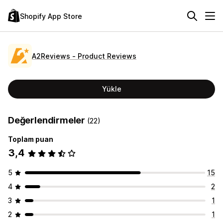
Shopify App Store
A2Reviews ‑ Product Reviews
Yükle
Değerlendirmeler
(22)
Toplam puan
3,4
5
15
4
2
3
1
2
1