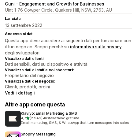
Guni - Engagement and Growth for Businesses
Uint 1 76 Cowper Circle, Quakers Hill, NSW, 2763, AU
Lanciata
13 settembre 2022
Accesso ai dati
Questa app deve accedere ai seguenti dati per funzionare con
il tuo negozio. Scopri perché su
informativa sulla privacy
degli sviluppatori.
Visualizza dati clienti:
Dati sensibili, dati su dispositivo e attività
Visualizza dati di staff e collaboratori:
Proprietario del negozio
Visualizza dati del negozio:
Clienti, prodotti, ordini
Vedi i dettagli
Altre app come questa
Klaviyo: Email Marketing & SMS
stelle su 5
4,7
(2.949)
•
Installazione gratuita
2949 recensioni totali
Email marketing, SMS, & WhatsApp that turn messages into sales
Shopify Messaging