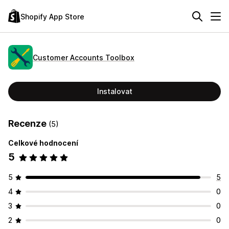
Shopify App Store
Customer Accounts Toolbox
Instalovat
Recenze
(5)
Celkové hodnocení
5
5
5
4
0
3
0
2
0