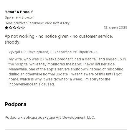
"Utter" & Press
Spojené království
Doba používání aplikace: Více než 4 roky
12. srpen 2025
Ap not working - no notice given - no customer service.
shoddy.
Vývojář Hi5 Development, LLC odpověděl 26. srpen 2025
My wife, who was 27 weeks pregnant, had a bad fall and ended up in
the hospital while they monitored the baby. I never left her side.
Meanwhile, one of the app's servers shutdown instead of rebooting
during an otherwise normal update. I wasn't aware of this until I got
home, which is why it was down for a week. I'm sorry for the
inconvenience this caused.
Podpora
Podporu k aplikaci poskytuje Hi5 Development, LLC.