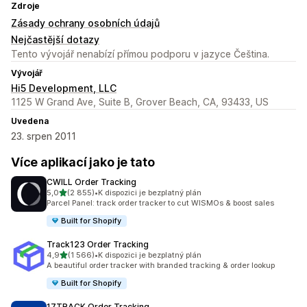
Zdroje
Zásady ochrany osobních údajů
Nejčastější dotazy
Tento vývojář nenabízí přímou podporu v jazyce Čeština.
Vývojář
Hi5 Development, LLC
1125 W Grand Ave, Suite B, Grover Beach, CA, 93433, US
Uvedena
23. srpen 2011
Více aplikací jako je tato
CWILL Order Tracking
z 5 hvězd
5,0
(2 855)
•
K dispozici je bezplatný plán
Celkový počet recenzí: 2855
Parcel Panel: track order tracker to cut WISMOs & boost sales
Built for Shopify
Track123 Order Tracking
z 5 hvězd
4,9
(1 566)
•
K dispozici je bezplatný plán
Celkový počet recenzí: 1566
A beautiful order tracker with branded tracking & order lookup
Built for Shopify
17TRACK Order Tracking