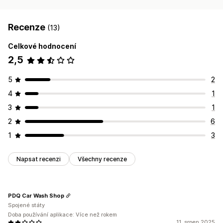
Recenze
(13)
Celkové hodnocení
2,5
5
2
4
1
3
1
2
6
1
3
Napsat recenzi
Všechny recenze
PDQ Car Wash Shop
Spojené státy
Doba používání aplikace: Více než rokem
11. srpen 2025