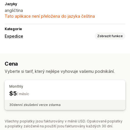
Jazyky
angličtina
Tato aplikace není přeložena do jazyka čeština
Kategorie
Expedice
Zobrazit funkce
Štítky a balení
Vytváření štítků
Přizpůsobení štítků
Balení
Cena
Vyberte si tarif, který nejlépe vyhovuje vašemu podnikání.
Monthly
$5
/ měsíc
30denní zkušební verze zdarma
Všechny poplatky jsou fakturovány v měně USD. Opakované poplatky
a poplatky založené na použití jsou fakturovány každých 30 dní.