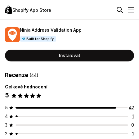
Shopify App Store
Ninja Address Validation App
Built for Shopify
Instalovat
Recenze
(44)
Celkové hodnocení
5
5
42
4
1
3
0
2
1