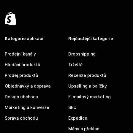
Kategorie aplikací
Nejčastější kategorie
Prodejní kanály
Dropshipping
Hledání produktů
Tržiště
Prodej produktů
Recenze produktů
Objednávky a doprava
Upselling a balíčky
Design obchodu
E-mailový marketing
Marketing a konverze
SEO
Správa obchodu
Expedice
Měny a překlad