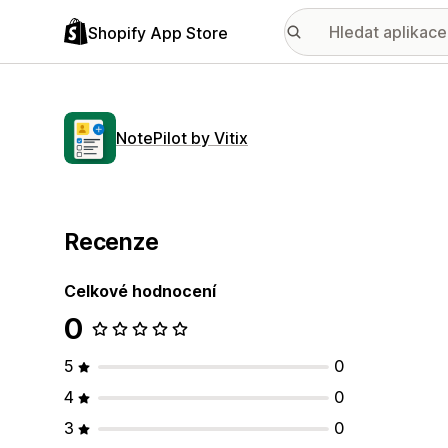
Shopify App Store
NotePilot by Vitix
Recenze
Celkové hodnocení
0
5
0
4
0
3
0