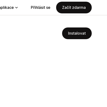
aplikace
Přihlásit se
Začít zdarma
Instalovat