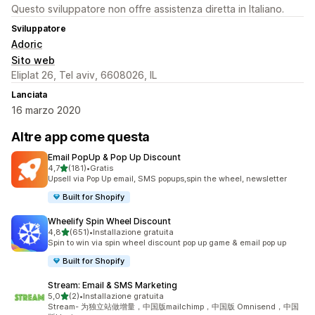
Questo sviluppatore non offre assistenza diretta in Italiano.
Sviluppatore
Adoric
Sito web
Eliplat 26, Tel aviv, 6608026, IL
Lanciata
16 marzo 2020
Altre app come questa
Email PopUp & Pop Up Discount
stelle su 5
4,7
(181)
•
Gratis
181 recensioni totali
Upsell via Pop Up email, SMS popups,spin the wheel, newsletter
Built for Shopify
Wheelify Spin Wheel Discount
stelle su 5
4,8
(651)
•
Installazione gratuita
651 recensioni totali
Spin to win via spin wheel discount pop up game & email pop up
Built for Shopify
Stream: Email & SMS Marketing
stelle su 5
5,0
(2)
•
Installazione gratuita
2 recensioni totali
Stream- 为独立站做增量，中国版mailchimp，中国版 Omnisend，中国