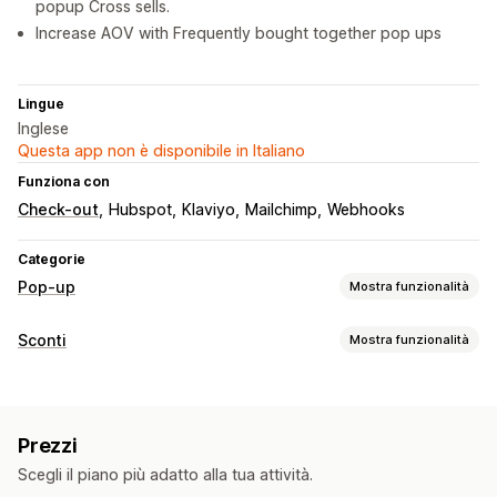
popup Cross sells.
Increase AOV with Frequently bought together pop ups
Lingue
Inglese
Questa app non è disponibile in Italiano
Funziona con
Check-out
Hubspot
Klaviyo
Mailchimp
Webhooks
Categorie
Pop-up
Mostra funzionalità
Tipi di pop-up
Sconti
Mostra funzionalità
Pop-up di vendita
Pop-up email
Exit intent
Sconti
Tipo di sconto
Ruote della fortuna
Timer per conto alla rovescia
Moduli
Codici sconto
Coupon
Prezzi fissi
Sconti percentuali
Banner
Annunci
Giochi
Pop-up di consenso
Prezzi
Sconti in blocco
Spedizione gratuita
Pop-up personalizzati
Scegli il piano più adatto alla tua attività.
Offerte a tempo limitato
Sconti di upselling
Exit intent
Gestione pop-up