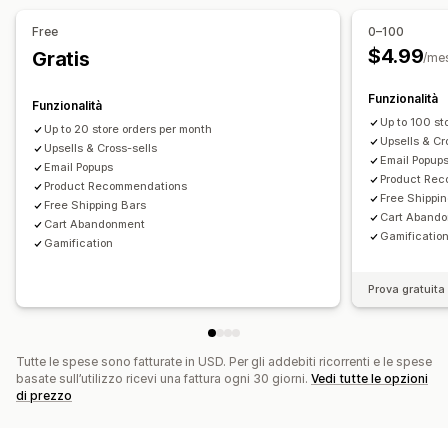
Pop-up
Banner
Sconti personalizzati
Strumento Editor
Modelli
Codice personalizzato
Free
0–100
Gestione sconti
Font personalizzati
Elenco di acquisizione via email
$4.99
Gratis
/me
Strumento Editor
Codice personalizzato
Campagne
Trigger e regole
Targeting
Geolocalizzazione
Font personalizzati
Campagne
Trigger e regole
Analisi
Funzionalità
Segmentazione
Reportistica
Analisi
Test A/B
Funzionalità
Up to 100 st
Up to 20 store orders per month
Upsells & Cr
Upsells & Cross-sells
Email Popup
Email Popups
Product Re
Product Recommendations
Free Shippi
Free Shipping Bars
Cart Aband
Cart Abandonment
Gamificatio
Gamification
Prova gratuita 
Tutte le spese sono fatturate in USD. Per gli addebiti ricorrenti e le spese
basate sull’utilizzo ricevi una fattura ogni 30 giorni.
Vedi tutte le opzioni
di prezzo