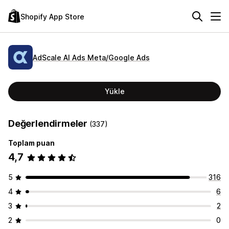
Shopify App Store
AdScale AI Ads Meta/Google Ads
Yükle
Değerlendirmeler
(337)
Toplam puan
4,7
5
316
4
6
3
2
2
0