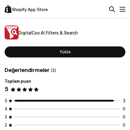
Shopify App Store
DigitalCoo AI Filters & Search
Yükle
Değerlendirmeler
(3)
Toplam puan
5
5
3
4
0
3
0
2
0