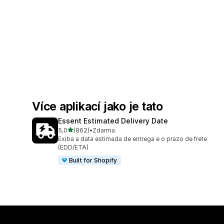
Více aplikací jako je tato
Essent Estimated Delivery Date
z 5 hvězd
5,0
(862)
•
Zdarma
Celkový počet recenzí: 862
Exiba a data estimada de entrega e o prazo de frete
(EDD/ETA)
Built for Shopify