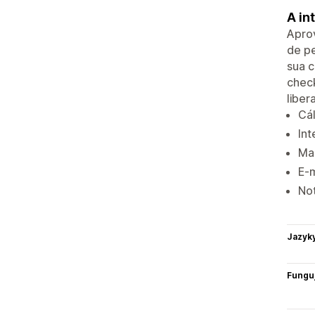
A in
Aprov
de pe
sua c
check
liber
Cá
Int
Mac
E-
Not
Jazyk
Funguj