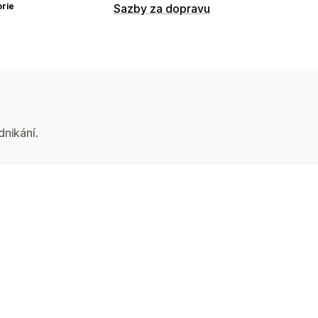
rie
Sazby za dopravu
Výpočet sazeb
Paušální sazba
Na základě rozměrů
Na základě množství
PSČ
Kombinac
Přizpůsobení
Datum doručení
Čas doručení
dnikání.