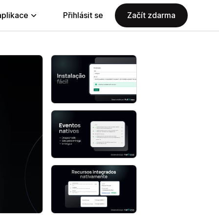
aplikace
Přihlásit se
Začít zdarma