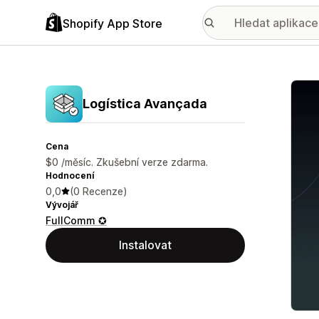
Shopify App Store
Galer
Logística Avançada
Cena
$0 /měsíc. Zkušební verze zdarma.
Hodnocení
0,0
(0 Recenze)
Vývojář
FullComm ✪
Instalovat