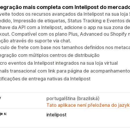
tegração mais completa com Intelipost do mercad
eite todos os recursos avançados da Intelipost na sua loja
dido, Impressão de etiquetas, Status Tracking e Eventos de
have da API com a Intelipost, adicione o app na sua zona de
out. Compatível com os plano Plus, Advanced ou Shopify n
ação através do suporte via chat.
lculo de frete com base nos tamanhos definidos nos meta
egração com múltiplos centros de distribuição
ro eventos da Intelipost integrados na sua loja virtual
mails transacional com link para página de acompanhament
ificações de entrega nativas da Intelipost
y
portugalština (brazilská)
Tato aplikace není přeložena do jazyk
e s:
intelipost