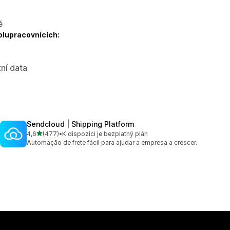
ě
olupracovnících:
ní data
Sendcloud | Shipping Platform
z 5 hvězd
4,6
(477)
•
K dispozici je bezplatný plán
Celkový počet recenzí: 477
Automação de frete fácil para ajudar a empresa a crescer.