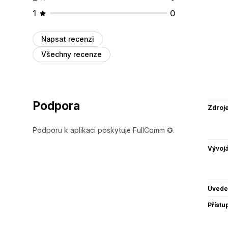
1
0
Napsat recenzi
Všechny recenze
Podpora
Zdroj
Podporu k aplikaci poskytuje FullComm ✪.
Vývojá
Uvede
Přístu