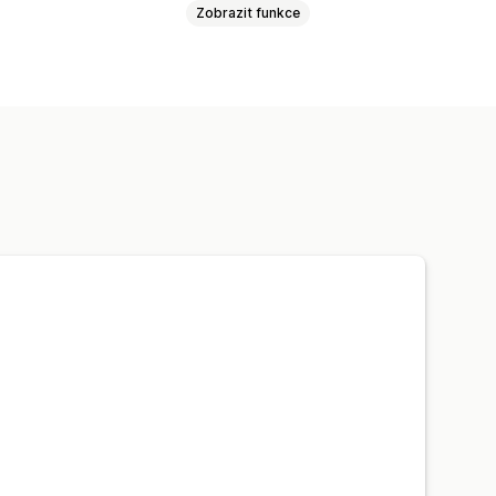
Zobrazit funkce
Na základě produktů
e sazeb