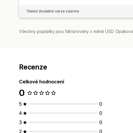
7denní zkušební verze zdarma
Všechny poplatky jsou fakturovány v měně USD. Opakovan
Recenze
Celkové hodnocení
0
5
0
4
0
3
0
2
0