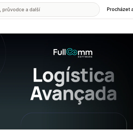
Procházet 
ie propagovaných obrázků