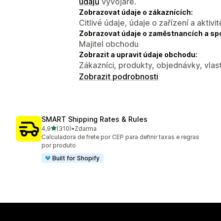
údajů
vývojáře.
Zobrazovat údaje o zákaznících:
Citlivé údaje, údaje o zařízení a aktivit
Zobrazovat údaje o zaměstnancích a sp
Majitel obchodu
Zobrazit a upravit údaje obchodu:
Zákazníci, produkty, objednávky, vlast
Zobrazit podrobnosti
SMART Shipping Rates & Rules
z 5 hvězd
4,9
(310)
•
Zdarma
Celkový počet recenzí: 310
Calculadora de frete por CEP para definir taxas e regras
por produto
Built for Shopify